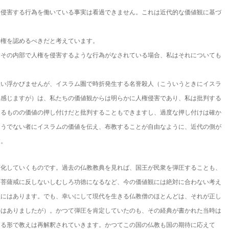
を侵害する行為を働いている事実は看過できません。これは近代的な価値観に基づ
治権を認めるべきだと考えています。
、その内部で人権を侵害するような行為がなされている場合、私はそれについても
思い浮かびませんが、イスラム圏で時折発生する名誉殺人（こういうときにイスラ
を感じますが）は、私たちの価値観からは明らかに人権侵害であり、私は批判する
きるものの価値の押し付けだと批判することもできますし、過度な押し付けは確か
そうでない者にイスラムの価値を伝え、布教することが自由なように、近代の側が
す。
変化していくものです。過去の仏教教典を見れば、国王が民衆を弾圧することも、
、菩薩戒に反しないしむしろ功徳になるなど、今の価値観には絶対に合わない考え
教にはあります。でも、幸いにして現代を生きる仏教僧のほとんどは、それが正し
外はありましたが）。かつて弾圧を肯定していたのも、その経典が書かれた当時は
える形で教えは再解釈されていきます。かつてこの国の仏教も国の期待に応えて