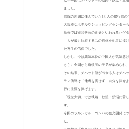
近年中国はチベットへの道路・鉄道・空
ました。
僧院の周囲に住んでいた1万人の修行僧の
大規模なホテルやショッピングセンター
鳥葬では観音菩薩の化身といわれるハゲ
「人が最も執着する己の肉体を他者に捧
た再生の信仰でした。
しかし、今は興味本位の中国人が気味悪
さらに全国から遊牧民の子弟が集められ
その結果、チベット語が出来る人はチベッ
ラマ僧達は「他者を害せず、自分を律せ
行に生涯を捧げます。
「現世大切」では執着・欲望・煩悩に苦
す。
今回のラルンガル・ゴンパの観光開発に
た。