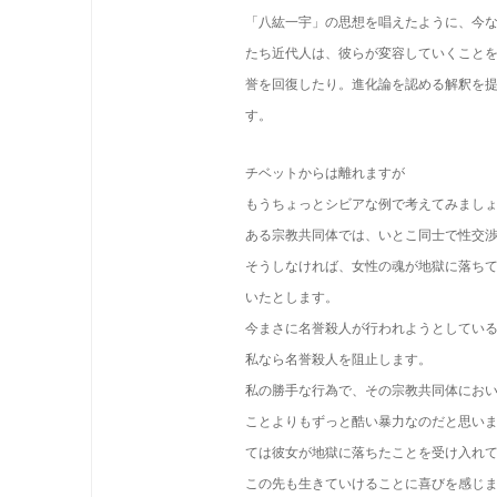
「八紘一宇」の思想を唱えたように、今
たち近代人は、彼らが変容していくこと
誉を回復したり。進化論を認める解釈を
す。
チベットからは離れますが
もうちょっとシビアな例で考えてみまし
ある宗教共同体では、いとこ同士で性交
そうしなければ、女性の魂が地獄に落ち
いたとします。
今まさに名誉殺人が行われようとしてい
私なら名誉殺人を阻止します。
私の勝手な行為で、その宗教共同体にお
ことよりもずっと酷い暴力なのだと思い
ては彼女が地獄に落ちたことを受け入れ
この先も生きていけることに喜びを感じ