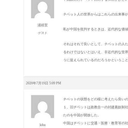
チベット人の世界からはこれらの出来事
浦靖宜
私が中国を批判するときは、近代的な価
ゲスト
それはそれで良いとして、チベットの人
るわけではないとはいえ、非近代的な世
うに捉えられているのだろうかというこ
2020年7月19日 5:09 PM
チベットの状態をどの様に考えたら良い
１、旧チベットは政教合一の封建農奴制
たのを中国が開放した。
中国はチベットに交通・医療・教育等の
kiba