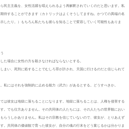
なら民主主義を、女性活躍を唱えられるよう再解釈されていくのだと思います。私
を期待することができます（カトリックはよくそうしてますね。かつての異端の名
提示したり。）もちろん私たちも彼らを知ることで変容していく可能性もありま
ょう
渉した場合に女性の方を殺さなければならないとする。
てしまい、死刑に処することでむしろ罪が許され、天国に行けるのだと信じられて
る。私にはそれを強制的に止める能力（武力）があるとする。どうすべきか。
いては彼女は地獄に落ちることになります。地獄に落ちることは、人権を侵害する
ます。でも仕方ありません。その共同体の人たちには、その人たちの世界観におい
てもらうしかありません。私はその宗教を信じていないので、彼女が、とりあえず
ます。共同体の価値観で育った彼女が、自分の魂の行末をどう案じるかは分かりま