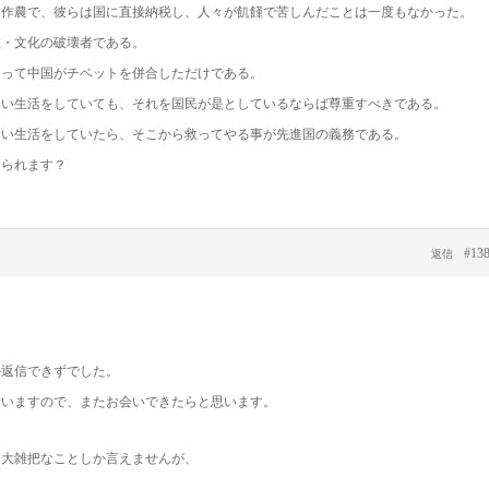
自作農で、彼らは国に直接納税し、人々が飢饉で苦しんだことは一度もなかった。
教・文化の破壊者である。
従って中国がチベットを併合しただけである。
しい生活をしていても、それを国民が是としているならば尊重すべきである。
しい生活をしていたら、そこから救ってやる事が先進国の義務である。
おられます？
#13
返信
か返信できずでした。
ていますので、またお会いできたらと思います。
、大雑把なことしか言えませんが、