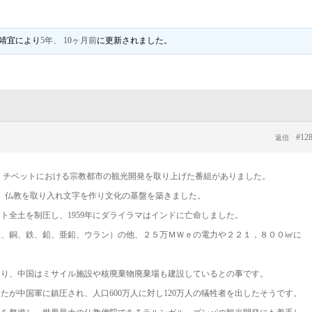
靖宜
により
5年、 10ヶ月前
に更新されました。
#12
返信
、チベットにおける宗教都市の観光開発を取り上げた番組がありました。
、仏教を取り入れ文字を作り文化の基盤を築きました。
ット全土を制圧し、1959年にダライラマはインドに亡命しました。
金、銅、鉄、鉛、亜鉛、ウラン）の他、２５万ＭＷｅの電力や２２１，８００㎢に
おり、中国はミサイル施設や核廃棄物廃棄場も建設しているとの事です。
たが中国軍に鎮圧され、人口600万人に対し120万人の犠牲者を出したそうです。