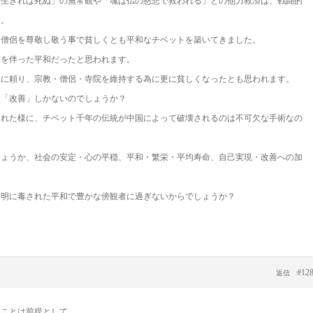
、生きれば死ぬ」の無常観や「魂は仏の慈悲で救われる」との他力救済は、戦闘的
す。
な僧侶を尊敬し敬う事で貧しくとも平和なチベットを築いてきました。
病を伴った平和だったと思われます。
教に頼り、宗教・僧侶・寺院を維持する為に更に貧しくなったとも思われます。
る「改善」しかないのでしょうか？
された様に、チベット千年の伝統が中国によって破壊されるのは不可欠な手術なの
しょうか、社会の安定・心の平穏、平和・繁栄・平均寿命、自己実現・改善への加
文明に毒された平和で豊かな傍観者に過ぎないからでしょうか？
#12
返信
いことは前提として、