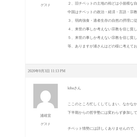
２、旧チベットの土地の殆どは小規模な
ゲスト
中国はチベットの政治・経済・言語・宗
３、弱肉強食・適者生存の自然の摂理に
４、来世の事しか考えない宗教を信じ貧
５、来世の事しか考えない宗教を信じ貧
等、ありますが浦さんはどの様に考えて
2020年9月3日 11:13 PM
kibaさん
ここのところ忙しくしてしまい、なかな
下半期からの哲学塾には変わらず参加し
浦靖宜
ゲスト
チベット情勢には詳しくありませんので