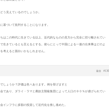
がどう見えているのでしょうか。
値に基づいて批判することになります。
たちはこの時代に生きている以上、近代的なものの見方から完全に切り離されてい
界で生きているとも言えるとする。彼らにとって中国による一連の出来事はどのよ
とを考えると面白いかもしれません。
#13
返信
のでしょうか？評価は色々あります。例を挙げますと
社会であり、ダライ・ラマと農奴主階級集団によって人口の９０％が虐げられてい
社会インフラに多額の投資して近代化を推し進めた。