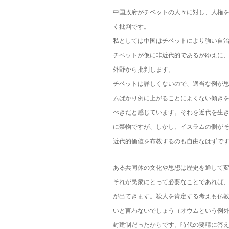
中国政府がチベットの人々に対し、人権
く批判です。
私としては中国はチベットにより強い自
チベットが仮に非近代的であるがゆえに
外野から批判します。
チベットは詳しくないので、適当な例が
ムばかり例に上がることによくない傾き
べきだと感じています。それを近代を生
に禁物ですが、しかし、イスラムの側が
近代的価値を布教するのも自由なはずで
ある共同体の文化や思想は歴史を通して
それが民衆にとって必要なことであれば
が出てきます。殺人を肯定する考えも仏
いと言わないでしょう（オウムという例
封建制だったからです。時代の要請に答