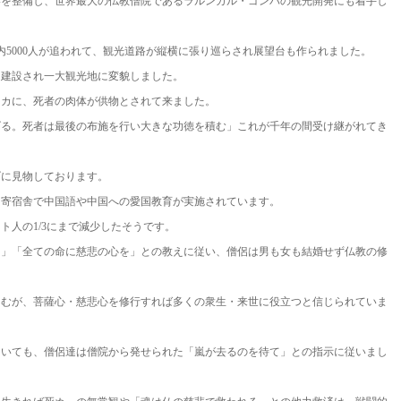
港を整備し、世界最大の仏教僧院であるラルンガル・ゴンパの観光開発にも着手し
内5000人が追われて、観光道路が縦横に張り巡らされ展望台も作られました。
も建設され一大観光地に変貌しました。
タカに、死者の肉体が供物とされて来ました。
げる。死者は最後の布施を行い大きな功徳を積む」これが千年の間受け継がれてき
げに見物しております。
、寄宿舎で中国語や中国への愛国教育が実施されています。
ト人の1/3にまで減少したそうです。
よ」「全ての命に慈悲の心を」との教えに従い、僧侶は男も女も結婚せず仏教の修
しむが、菩薩心・慈悲心を修行すれば多くの衆生・来世に役立つと信じられていま
ついても、僧侶達は僧院から発せられた「嵐が去るのを待て」との指示に従いまし