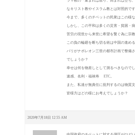
ラマ教の「集まれば散り、高まれば堕ち
なキリスト教やイスラム教とは対照的で
今まで、多くのチベットの民衆はこの様
しかし、この平和は多くの災害・貧困・
苦労の現世から来世に希望を繋ぐ為に宗
この負の輪廻を断ち切る術は中国の進め
パリがナポレオン三世の都市計画で整備
でしょうか？
幸せは何を物差しとして測るべきなので
速感、名利・福禄寿 ETC。
また、私達が無責任に批判するのは物質
皆様方はどの様にお考えでしょうか？
2020年7月18日 12:55 AM
中国政府のチベットに対する弾圧がひど