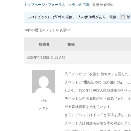
トップページ
›
フォーラム
›
出会いの広場
›
改善か 信仰か
このトピックには50件の返信、1人の参加者があり、最後に
浦
50件の返信スレッドを表示中
投稿者
投稿
2020年7月13日 11:23 AM
先日テレビで「改善か 信仰か」と題した
チベットは7世紀初めには政治的に統一し
しかし、1951年に中国人民解放軍がチベ
チベットは中国屈指の地下資源（石油、
kiba
登る森林資源を抱えています。
ゲスト
さらにチベットはインドと国境を接して
チベット人は何度も自治を求め決起しまし