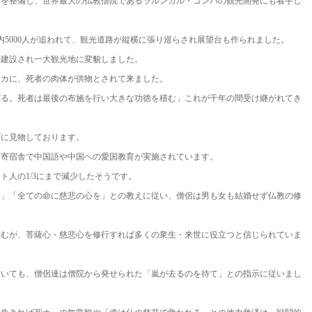
港を整備し、世界最大の仏教僧院であるラルンガル・ゴンパの観光開発にも着手し
内5000人が追われて、観光道路が縦横に張り巡らされ展望台も作られました。
も建設され一大観光地に変貌しました。
タカに、死者の肉体が供物とされて来ました。
げる。死者は最後の布施を行い大きな功徳を積む」これが千年の間受け継がれてき
げに見物しております。
、寄宿舎で中国語や中国への愛国教育が実施されています。
ト人の1/3にまで減少したそうです。
よ」「全ての命に慈悲の心を」との教えに従い、僧侶は男も女も結婚せず仏教の修
しむが、菩薩心・慈悲心を修行すれば多くの衆生・来世に役立つと信じられていま
ついても、僧侶達は僧院から発せられた「嵐が去るのを待て」との指示に従いまし