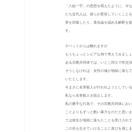
「八紘一宇」の思想を唱えたように、今
たち近代人は、彼らが変容していくこと
誉を回復したり。進化論を認める解釈を
す。
チベットからは離れますが
もうちょっとシビアな例で考えてみまし
ある宗教共同体では、いとこ同士で性交
そうしなければ、女性の魂が地獄に落ち
いたとします。
今まさに名誉殺人が行われようとしてい
私なら名誉殺人を阻止します。
私の勝手な行為で、その宗教共同体にお
ことよりもずっと酷い暴力なのだと思い
ては彼女が地獄に落ちたことを受け入れ
この先も生きていけることに喜びを感じ