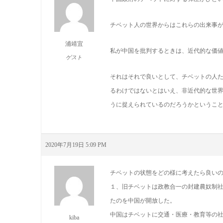
チベット人の世界からはこれらの出来事
浦靖宜
私が中国を批判するときは、近代的な価
ゲスト
それはそれで良いとして、チベットの人
るわけではないとはいえ、非近代的な世
うに捉えられているのだろうかというこ
2020年7月19日 5:09 PM
チベットの状態をどの様に考えたら良い
１、旧チベットは政教合一の封建農奴制
たのを中国が開放した。
中国はチベットに交通・医療・教育等の
kiba