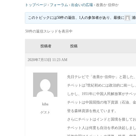
トップページ
›
フォーラム
›
出会いの広場
›
改善か 信仰か
このトピックには50件の返信、1人の参加者があり、最後に
浦
50件の返信スレッドを表示中
投稿者
投稿
2020年7月13日 11:23 AM
先日テレビで「改善か 信仰か」と題した
チベットは7世紀初めには政治的に統一し
しかし、1951年に中国人民解放軍がチベ
チベットは中国屈指の地下資源（石油、
kiba
登る森林資源を抱えています。
ゲスト
さらにチベットはインドと国境を接して
チベット人は何度も自治を求め決起しまし