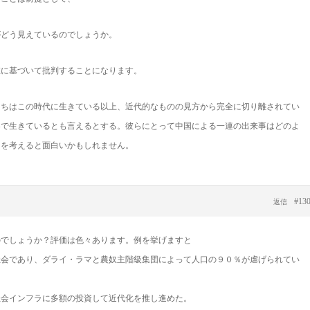
がどう見えているのでしょうか。
値に基づいて批判することになります。
たちはこの時代に生きている以上、近代的なものの見方から完全に切り離されてい
界で生きているとも言えるとする。彼らにとって中国による一連の出来事はどのよ
とを考えると面白いかもしれません。
#13
返信
のでしょうか？評価は色々あります。例を挙げますと
社会であり、ダライ・ラマと農奴主階級集団によって人口の９０％が虐げられてい
社会インフラに多額の投資して近代化を推し進めた。