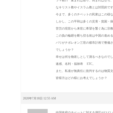
ラマ教の「集まれば散り、高まれば堕ち
なキリスト教やイスラム教とは対照的で
今まで、多くのチベットの民衆はこの様
しかし、この平和は多くの災害・貧困・
苦労の現世から来世に希望を繋ぐ為に宗
この負の輪廻を断ち切る術は中国の進め
パリがナポレオン三世の都市計画で整備
でしょうか？
幸せは何を物差しとして測るべきなので
速感、名利・福禄寿 ETC。
また、私達が無責任に批判するのは物質
皆様方はどの様にお考えでしょうか？
2020年7月18日 12:55 AM
中国政府のチベットに対する弾圧がひど