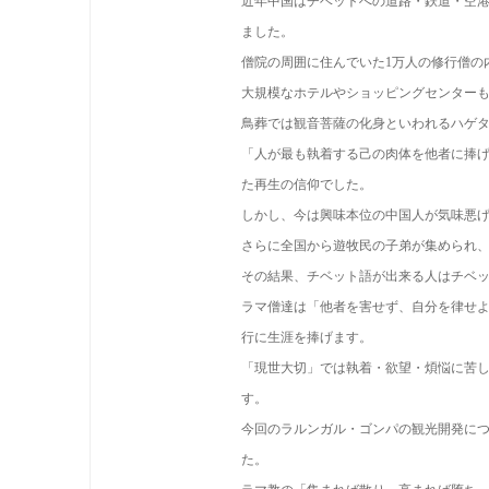
近年中国はチベットへの道路・鉄道・空
ました。
僧院の周囲に住んでいた1万人の修行僧の
大規模なホテルやショッピングセンター
鳥葬では観音菩薩の化身といわれるハゲ
「人が最も執着する己の肉体を他者に捧
た再生の信仰でした。
しかし、今は興味本位の中国人が気味悪
さらに全国から遊牧民の子弟が集められ
その結果、チベット語が出来る人はチベッ
ラマ僧達は「他者を害せず、自分を律せ
行に生涯を捧げます。
「現世大切」では執着・欲望・煩悩に苦
す。
今回のラルンガル・ゴンパの観光開発に
た。