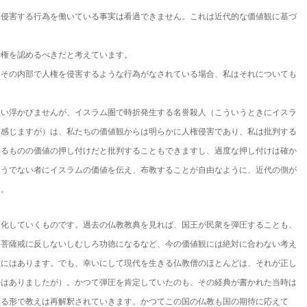
を侵害する行為を働いている事実は看過できません。これは近代的な価値観に基づ
治権を認めるべきだと考えています。
、その内部で人権を侵害するような行為がなされている場合、私はそれについても
思い浮かびませんが、イスラム圏で時折発生する名誉殺人（こういうときにイスラ
を感じますが）は、私たちの価値観からは明らかに人権侵害であり、私は批判する
きるものの価値の押し付けだと批判することもできますし、過度な押し付けは確か
そうでない者にイスラムの価値を伝え、布教することが自由なように、近代の側が
す。
変化していくものです。過去の仏教教典を見れば、国王が民衆を弾圧することも、
、菩薩戒に反しないしむしろ功徳になるなど、今の価値観には絶対に合わない考え
教にはあります。でも、幸いにして現代を生きる仏教僧のほとんどは、それが正し
外はありましたが）。かつて弾圧を肯定していたのも、その経典が書かれた当時は
える形で教えは再解釈されていきます。かつてこの国の仏教も国の期待に応えて