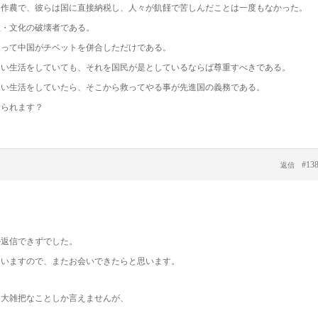
自作農で、彼らは国に直接納税し、人々が飢饉で苦しんだことは一度もなかった。
教・文化の破壊者である。
従って中国がチベットを併合しただけである。
しい生活をしていても、それを国民が是としているならば尊重すべきである。
しい生活をしていたら、そこから救ってやる事が先進国の義務である。
おられます？
#13
返信
か返信できずでした。
ていますので、またお会いできたらと思います。
、大雑把なことしか言えませんが、