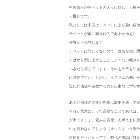
中国政府がチベットの人々に対し、人権
く批判です。
私としては中国はチベットにより強い自
チベットが仮に非近代的であるがゆえに
外野から批判します。
チベットは詳しくないので、適当な例が
ムばかり例に上がることによくない傾き
べきだと感じています。それを近代を生
に禁物ですが、しかし、イスラムの側が
近代的価値を布教するのも自由なはずで
ある共同体の文化や思想は歴史を通して
それが民衆にとって必要なことであれば
が出てきます。殺人を肯定する考えも仏
いと言わないでしょう（オウムという例
封建制だったからです。時代の要請に答