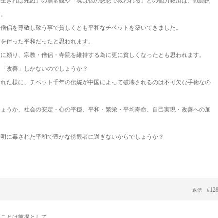
、生きれば死ぬ」の無常観や「魂は仏の慈悲で救われる」との他力救済は、戦闘的
す。
な僧侶を尊敬し敬う事で貧しくとも平和なチベットを築いてきました。
病を伴った平和だったと思われます。
教に頼り、宗教・僧侶・寺院を維持する為に更に貧しくなったとも思われます。
る「改善」しかないのでしょうか？
された様に、チベット千年の伝統が中国によって破壊されるのは不可欠な手術なの
しょうか、社会の安定・心の平穏、平和・繁栄・平均寿命、自己実現・改善への加
文明に毒された平和で豊かな傍観者に過ぎないからでしょうか？
#12
返信
いことは前提として、