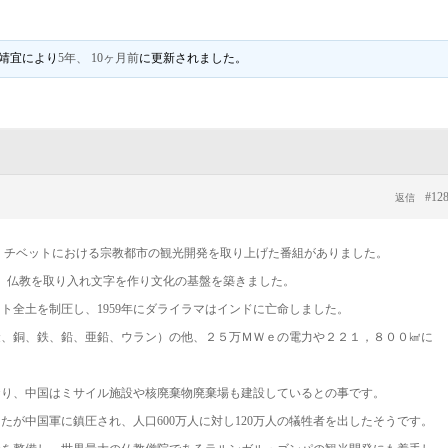
靖宜
により
5年、 10ヶ月前
に更新されました。
#12
返信
、チベットにおける宗教都市の観光開発を取り上げた番組がありました。
、仏教を取り入れ文字を作り文化の基盤を築きました。
ット全土を制圧し、1959年にダライラマはインドに亡命しました。
金、銅、鉄、鉛、亜鉛、ウラン）の他、２５万ＭＷｅの電力や２２１，８００㎢に
おり、中国はミサイル施設や核廃棄物廃棄場も建設しているとの事です。
たが中国軍に鎮圧され、人口600万人に対し120万人の犠牲者を出したそうです。