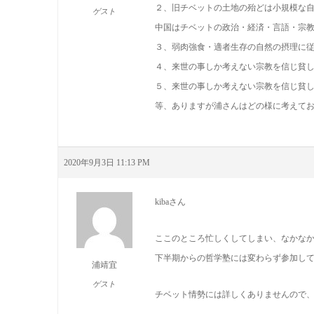
２、旧チベットの土地の殆どは小規模な
ゲスト
中国はチベットの政治・経済・言語・宗
３、弱肉強食・適者生存の自然の摂理に
４、来世の事しか考えない宗教を信じ貧
５、来世の事しか考えない宗教を信じ貧
等、ありますが浦さんはどの様に考えて
2020年9月3日 11:13 PM
kibaさん
ここのところ忙しくしてしまい、なかな
下半期からの哲学塾には変わらず参加し
浦靖宜
ゲスト
チベット情勢には詳しくありませんので