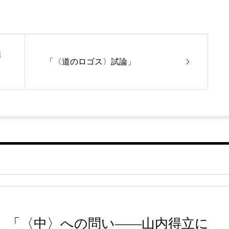
話
「〈道のロゴス〉試論」
「〈中〉への問い――山内得立に