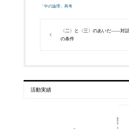
「中の論理」再考
〈二〉と〈三〉のあいだ――対
の条件
活動実績