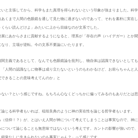
ないと主張してから、科学もまた真理を得られないという印象が強まりました。科学
はあくまで人間の色眼鏡を通して見た物に過ぎないのであって、それを素朴に実在し
トくらい読んどけよ」みたいに上から目線なのが文系でした。
発展にあからさまに貢献するようになると、理系が「存在の声（ハイデガー）とか聞
になり、立場が逆転。今の文系不要論にいたります。
相関主義であるとして、なんでも色眼鏡論を批判し、物自体は認識できないとしても
）「人間の認識なしに物事は成り立たないというのもわかるけど、お前らちゃんと人
究できることの意味考えてんのか」と
ゃない？という感じですね。もちろん心なくどっちかに偏ってみるのもありだとは思
て論じる科学者もいれば、稲垣良典のように神の実在性を論じる哲学者もいます。
る（信仰！？）が、とはいえ人間が神について考えてしまうことは事実なので、神に
みについて論じることも無意味ではないという考えです。カントの影響が強いので、
、錯覚なしに生きられないのも事実じゃん？」って感じです。