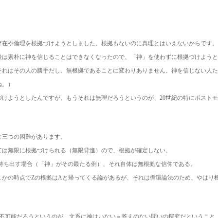
存在や倫理を根拠づけようとしました。根拠もないのに真理とはいえないからです。
後は素朴に神を信じることはできなくなったので、「神」を使わずに根拠づけようと
それはその人の勝手だし、無根拠であることに変わりありません。神を信じない人た
ね。）
けようとしたんですが、もうそれは無理だろうというのが、20世紀の特にポストモ
な三つの困難があります。
っては無限に根拠づけられる（無限背進）ので、根拠が確定しない。
を持ち出す場合（「神」がその最たる例）、それ自体は無根拠な信仰である。
どこかの時点でZの根拠はAと帰ってくる論があるが、それは循環論法のため、やはり
は不可能だろうというのが、文系に神はいない＝答えのない問いの探究だということ