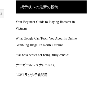
掲示板への最新の投稿
33
Your Beginner Guide to Playing Baccarat in
Vietnam
What Google Can Teach You About Is Online
Gambling Illegal In North Carolina
Star boss denies not being 'fully candid'
ナーガールジュナについて
LGBT及び少子化問題