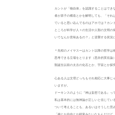
カントが「物自体」を認識することはでき
者が原子の構造とかを解明しても、「それ
ていると思い込んでるのはアホでは？カン
ところが科学が人々の生活や人類の文明の
いてなんか意味あるの？」と逆襲する状況
＊先程のメイヤスーはカント以降の哲学は
思考できる立場をとります（思弁的実在論
類誕生以前の太古の化石とか、宇宙とか探
心ある人は文理どっちもそれ相応に大事じ
いますが。
ドーキンスのように『神は妄想である』っ
私は基本的には無神論が正しいと信じてい
ついて考えることも、あるいはそうした営
「神とか自由とか錯覚みたいなもんだけど