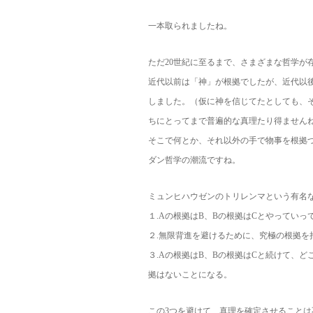
一本取られましたね。
ただ20世紀に至るまで、さまざまな哲学が
近代以前は「神」が根拠でしたが、近代以
しました。（仮に神を信じてたとしても、
ちにとってまで普遍的な真理たり得ません
そこで何とか、それ以外の手で物事を根拠づ
ダン哲学の潮流ですね。
ミュンヒハウゼンのトリレンマという有名
１.Aの根拠はB、Bの根拠はCとやってい
２.無限背進を避けるために、究極の根拠
３.Aの根拠はB、Bの根拠はCと続けて、
拠はないことになる。
この3つを避けて、真理を確定させること