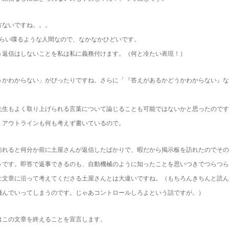
方ないですね。。。
くらい喋るような人間なので、なかなかひどいです。
う返信はしないことを私は私に義務付けます。（何と冷たい表現！）
うかわからない」がぴったりですね。さらに「『答えがあるかどうかわからない』な
。
先生もよく取り上げられる言葉について論じることも可能ではないかと思ったのです
。アウトラインも何も考えず書いているので。
訪れると何分か前に土屋さんが返信したばかりで、暇だから掲示板を訪れたのでその
うです。即答で返事できるのも、自動機械のように知ったことを思いつきでつらつら
な文章に沿って考えてくださる土屋さんとは大違いですね。（もちろんきちんと読ん
飛んでいってしまうのです。じゃあコントロールしろよという話ですが。）
はこの文章を終えることを宣言します。