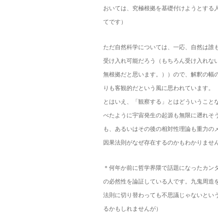
おいては、究極根拠を基礎付けようとする
てです）
ただ自然科学については、一応、自然は誰
受け入れ可能だろう（もちろん受け入れな
無根拠だと思います。））ので、解釈の幅
りも客観的だという風に思われています。
とはいえ、「観察する」とはどういうこと
べたように宇宙発生の起源も無限に遡れそ
も、あるいはその後の相対性理論も重力の
因果法則がなぜ存在するのかもわかりませ
＊何年か前に哲学界隈で話題になったカン
の必然性を論証している人です。九鬼周造
法則に切り替わっても不思議じゃないとい
るかもしれませんが）