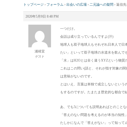
トップページ
›
フォーラム
›
出会いの広場
›
二元論への疑問
›
返信先
2020年5月9日 8:48 PM
一つだけ。
会話は成り立っているんですよ(汗)
地球人も双子地球人もそれぞれ日本人で日本
浦靖宜
たい」といって双子地球の水道水を飲んで
ゲスト
「水」はH2Oとは全く違うXYZという物
これはこの問い(語と、それが指す対象の関
は意味がないのです。
とはいえ、言葉は単独で成立しないというの
もするのですが。たまたま歴史的な都合で
あ、でも5についても説明あればとのことな
「答えのない問題を考えるのが本当の知性
たしかになんで「答えがない」って知って