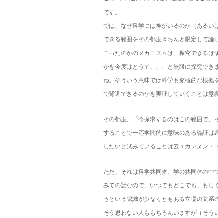
です。
では、なぜ科学には神がいるのか（あるい
できる範囲をその都度きちんと限定して論
こったのかのメカニズムは、探究できるは
かを今度はとうて、、、と無限に探究でき
ね。そういう意味では科学も究極的な根拠
で背進できるのかを実証していくことは意
その都度、「今探求するのはこの範囲で、
することで一応学問的に意味のある論証は
したいと試みていることは云々カンヌン・
ただ、それは科学共同体、学の共同体の中
みての話なので、いつでもどこでも、もし
うという認識が少なくともある立場の文系
そう思わない人ももちろんいますが（そう