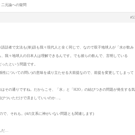
: 二元論への疑問
#5
語話者で文法も(単)語も我々現代人と全く同じで、なので双子地球人が「水が飲み
も、我々地球人の日本人は理解できるんです。でも彼らの飲んで、言明している
質だったという問題です。
係性についての問い)の意味を成り立たせる大前提なので、前提を変更してしまって
はその通りですね。だからこそ、「水」と「H2O」の結びつきの問題が発生する気
結びついただけで済ましていいのか…。
ので、それも。(4の文系に神がいない問題とも関連します)
」
んだ…