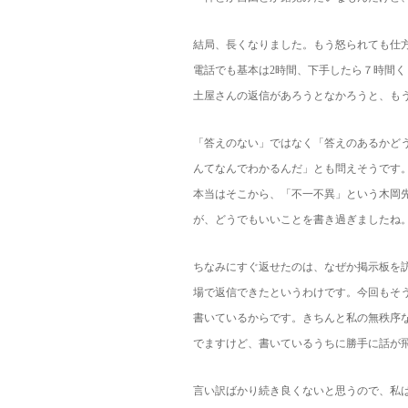
結局、長くなりました。もう怒られても仕
電話でも基本は2時間、下手したら７時間
土屋さんの返信があろうとなかろうと、も
「答えのない」ではなく「答えのあるかど
んてなんでわかるんだ」とも問えそうです
本当はそこから、「不一不異」という木岡
が、どうでもいいことを書き過ぎましたね
ちなみにすぐ返せたのは、なぜか掲示板を
場で返信できたというわけです。今回もそ
書いているからです。きちんと私の無秩序
でますけど、書いているうちに勝手に話が
言い訳ばかり続き良くないと思うので、私