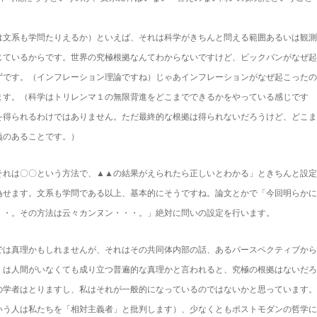
は文系も学問たりえるか）といえば、それは科学がきちんと問える範囲あるいは観測
じているからです。世界の究極根拠なんてわからないですけど、ビックバンがなぜ起
ずです。（インフレーション理論ですね）じゃあインフレーションがなぜ起こったの
ます。（科学はトリレンマ１の無限背進をどこまでできるかをやっている感じです
を得られるわけではありません。ただ最終的な根拠は得られないだろうけど、どこま
義のあることです。）
それは〇〇という方法で、▲▲の結果がえられたら正しいとわかる」ときちんと設定
為せます。文系も学問である以上、基本的にそうですね。論文とかで「今回明らかに
・・。その方法は云々カンヌン・・・。」絶対に問いの設定を行います。
では真理かもしれませんが、それはその共同体内部の話、あるパースペクティブから
くは人間がいなくても成り立つ普遍的な真理かと言われると、究極の根拠はないだろ
の学者はとりますし、私はそれが一般的になっているのではないかと思っています。
いう人は私たちを「相対主義者」と批判します）、少なくともポストモダンの哲学に