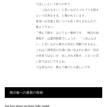
てほしいという祈りの中で、
「ごめんなさい」と言いながらゴキブリを殺す
という行為をする。と書かれています。
奥深いお言葉と思いつつも良く判りませんので、
教えて下さい。
「憎んで殺す」はとても一般的です、「検討の結
果殺す」は裁判制度でしょうか、 「ごめんなさ
い」と言いながら殺すが充分に理解できません。
これは二律背反の立場に追い込まれた者の「自分
の本意ではないが、抗しきれず殺す」と云った言
い訳ではないですよね。
では何なのか、教えて戴けたら嬉しいです。
掲示板への最新の投稿
Star boss denies not being 'fully candid'