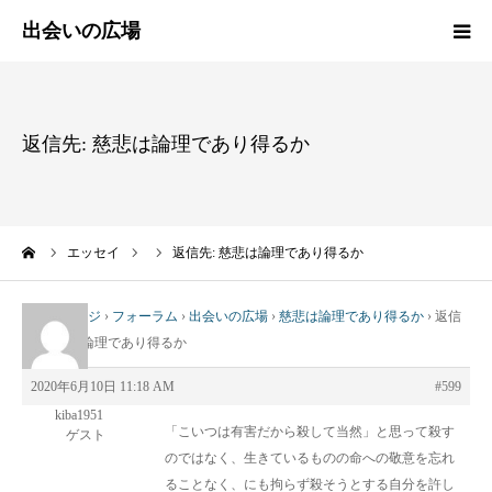
HOME
返信先: 慈悲は論理であり得るか
新着情報
エッセイ
ーム
エッセイ
返信先: 慈悲は論理であり得るか
活動報告
トップページ
›
フォーラム
›
出会いの広場
›
慈悲は論理であり得るか
›
返信
先: 慈悲は論理であり得るか
活動実績
2020年6月10日 11:18 AM
#599
プロフィール
kiba1951
「こいつは有害だから殺して当然」と思って殺す
ゲスト
のではなく、生きているものの命への敬意を忘れ
出会いの広場
ることなく、にも拘らず殺そうとする自分を許し