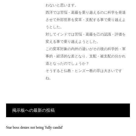
わないと思います。
西洋では苦悩・葛藤を乗り越えるのに科学を発達
させて外部世界を変革・支配する事で乗り越えよ
うとした。
対してインドでは苦悩・葛藤を己の認識・評価を
変える事で乗り越えようとした。
この変革対象の内外の違いがその後の科学的・軍
事的・経済的な差となり、支配・被支配の分かれ
道となったのでしょうか？
そうすると仏教・ヒンズー教の罪は大きいです
ね。
掲示板への最新の投稿
Star boss denies not being 'fully candid'