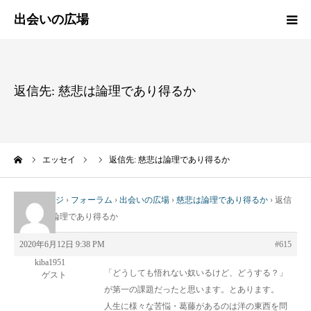
HOME
返信先: 慈悲は論理であり得るか
新着情報
エッセイ
ーム
エッセイ
返信先: 慈悲は論理であり得るか
活動報告
トップページ
›
フォーラム
›
出会いの広場
›
慈悲は論理であり得るか
›
返信
先: 慈悲は論理であり得るか
活動実績
2020年6月12日 9:38 PM
#615
プロフィール
kiba1951
「どうしても悟れない奴いるけど、どうする？」
ゲスト
が第一の課題だったと思います。とあります。
出会いの広場
人生に様々な苦悩・葛藤があるのは洋の東西を問