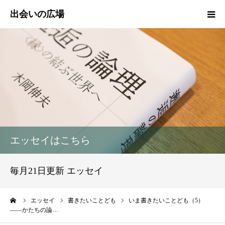
HOME
新着情報
エッセイ
活動報告
エッセイはこちら
活動実績
毎月21日更新 エッセイ
プロフィール
ーム
エッセイ
書きたいことども
いま書きたいことども（5）
――かたちの論…
出会いの広場