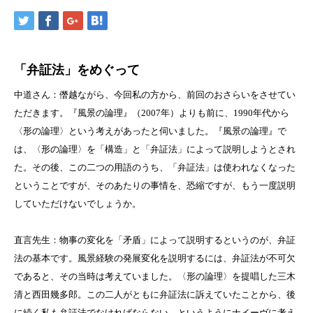
「弁証法」をめぐって
中道さん：僭越ながら、今回私の方から、前回のおさらいをさせてい
ただきます。『風景の論理』（
2007
年）よりも前に、
1990
年代から
〈形の論理〉という考えがあったと伺いました。『風景の論理』で
は、〈形の論理〉を「構造」と「弁証法」によって説明しようとされ
た。その後、この二つの用語のうち、「弁証法」は使われなくなった
ということですが、そのあたりの事情を、恐縮ですが、もう一度説明
していただけないでしょうか。
直言先生：物事の変化を「矛盾」によって説明するというのが、弁証
法の基本です。風景経験の発展変化を説明するには、弁証法が不可欠
であると、その当時は考えていました。〈形の論理〉を提唱した三木
清と西田幾多郎。この二人がともに弁証法に訴えていたことから、後
に続く私も弁証法でなければならない、というようにナイーヴに考え