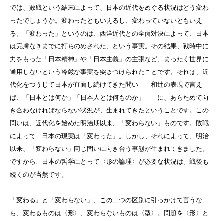
では、敗戦という結末によって、日本の近代をめぐる状況はどう変わ
ったでしょうか。変わったともいえるし、変わっていないともいえ
る。「変わった」というのは、西洋近代との全面対決によって、日本
は完膚なきまでに打ちのめされた、という事実。その結果、戦時中に
力をもった「日本精神」や「日本主義」の主張など、まったく世界に
通用しないという冷厳な事実を突きつけられたことです。それは、近
代化をつうじて日本が直面し続けてきた問い――和辻の表現で言え
ば、「日本とは何か」「日本人とは何ものか」――に、あらためて向
き合わなければならない状況が、生まれてきたということです。この
問いは、近代化を始めた明治期以来、「変わらない」ものです。敗戦
によって、日本の現実は「変わった」。しかし、それによって、明治
以来、「変わらない」同じ問いに向き合う事態が生まれてきました。
ですから、日本の哲学にとって〈形の論理〉が必要な状況は、戦後も
続くのが当然です。
「変わる」と「変わらない」、この二つの区別に引っかけて言うな
ら、変わるものは〈形〉、変わらないものは〈型〉。問題を〈形〉と