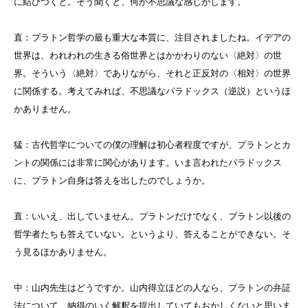
に結びつくと。そう聞くと、何か不思議な感じがします。
直：プラトン哲学の最も重大な本質に、注目されましたね。イデアの
世界は、われわれの生きる俗世界とはかかわりのない〈絶対〉の世
界。そういう〈絶対〉でありながら、それと正反対の〈相対〉の世界
に関係する。考えてみれば、不思議なパラドックス（逆説）というほ
かありません。
猛：古代哲学についての僕の理解は初心者程度ですが、プラトンとカ
ントの関係には非常に関心があります。いま言われたパラドックス
に、プラトン自身は答えを出したのでしょうか。
直：いいえ、出していません。プラトンだけでなく、プラトン以後の
哲学者たちも答えていない。というより、答えることができない。そ
う見るほかありません。
中：山内先生はどうですか。山内得立ほどの人なら、プラトンの弁証
法について、納得のいく解釈を提出していてもおかしくないと思いま