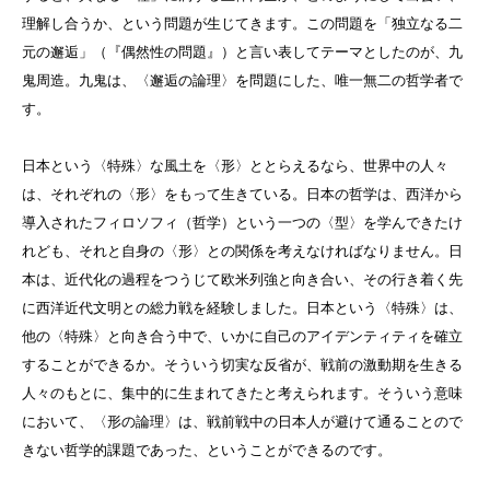
理解し合うか、という問題が生じてきます。この問題を「独立なる二
元の邂逅」（『偶然性の問題』）と言い表してテーマとしたのが、九
鬼周造。九鬼は、〈邂逅の論理〉を問題にした、唯一無二の哲学者で
す。
日本という〈特殊〉な風土を〈形〉ととらえるなら、世界中の人々
は、それぞれの〈形〉をもって生きている。日本の哲学は、西洋から
導入されたフィロソフィ（哲学）という一つの〈型〉を学んできたけ
れども、それと自身の〈形〉との関係を考えなければなりません。日
本は、近代化の過程をつうじて欧米列強と向き合い、その行き着く先
に西洋近代文明との総力戦を経験しました。日本という〈特殊〉は、
他の〈特殊〉と向き合う中で、いかに自己のアイデンティティを確立
することができるか。そういう切実な反省が、戦前の激動期を生きる
人々のもとに、集中的に生まれてきたと考えられます。そういう意味
において、〈形の論理〉は、戦前戦中の日本人が避けて通ることので
きない哲学的課題であった、ということができるのです。