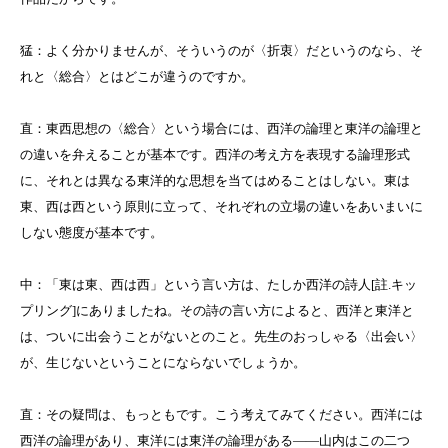
猛：よく分かりませんが、そういうのが〈折衷〉だというのなら、そ
れと〈総合〉とはどこが違うのですか。
直：東西思想の〈総合〉という場合には、西洋の論理と東洋の論理と
の違いを弁えることが基本です。西洋の考え方を表現する論理形式
に、それとは異なる東洋的な思想を当てはめることはしない。東は
東、西は西という原則に立って、それぞれの立場の違いをあいまいに
しない態度が基本です。
中：「東は東、西は西」という言い方は、たしか西洋の詩人
[
註
.
キッ
プリング
]
にありましたね。その詩の言い方によると、西洋と東洋と
は、ついに出会うことがないとのこと。先生のおっしゃる〈出会い〉
が、生じないということにならないでしょうか。
直：その疑問は、もっともです。こう考えてみてください。西洋には
西洋の論理があり、東洋には東洋の論理がある――山内はこの二つ