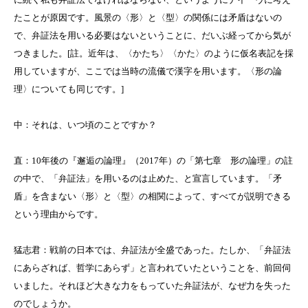
たことが原因です。風景の〈形〉と〈型〉の関係には矛盾はないの
で、弁証法を用いる必要はないということに、だいぶ経ってから気が
つきました。
[
註。近年は、〈かたち〉〈かた〉のように仮名表記を採
用していますが、ここでは当時の流儀で漢字を用います。〈形の論
理〉についても同じです。
]
中：それは、いつ頃のことですか？
直：
10
年後の『邂逅の論理』（
2017
年）の「第七章 形の論理」の註
の中で、「弁証法」を用いるのは止めた、と宣言しています。「矛
盾」を含まない〈形〉と〈型〉の相関によって、すべてが説明できる
という理由からです。
猛志君：戦前の日本では、弁証法が全盛であった。たしか、「弁証法
にあらざれば、哲学にあらず」と言われていたということを、前回伺
いました。それほど大きな力をもっていた弁証法が、なぜ力を失った
のでしょうか。