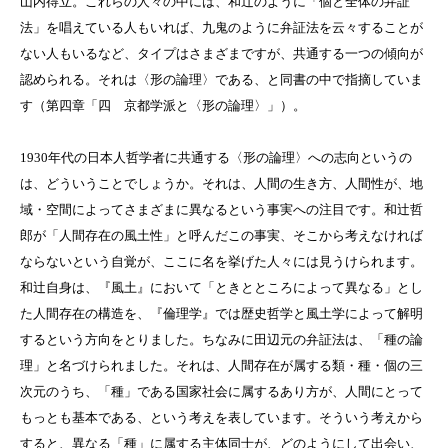
山内得立。これらの人々の中には、和辻のように「個と全体の弁証
法」を唱えている人もいれば、九鬼のように弁証法を云々することが
ない人もいるなど、タイプはさまざまですが、共通する一つの傾向が
認められる。それは〈形の論理〉である、と同書の中で指摘していま
す（第四章「四 京都学派と〈形の論理〉」）。
1930
年代の日本人哲学者に共通する〈形の論理〉への志向というの
は、どういうことでしょうか。それは、人間の生き方、人間性が、地
域・空間によってさまざまに異なるという事実への注目です。和辻哲
郎が「人間存在の風土性」と呼んだこの事実、そこから考えなければ
ならないという自覚が、ここに名を挙げた人々には見うけられます。
和辻自身は、『風土』において「ときとところによって異なる」とし
た人間存在の構造を、『倫理学』では歴史哲学と風土学によって解明
するという方向をとりました。ちなみに田辺元の弁証法は、「種の論
理」と名づけられました。それは、人間存在が属する類・種・個の三
次元のうち、「種」である国家社会に属するあり方が、人間にとって
もっとも基本である、という考えを表しています。そういう考えから
すると、異なる「種」に属する主体同士が、どのようにして出会い、