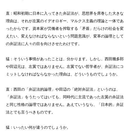
直：昭和初期に日本に入ってきた弁証法が、思想界を席巻した大きな
理由は、それが左翼のイデオロギー、マルクス主義の理論と一体であ
ったからです。資本家が労働者を搾取する「矛盾」だらけの社会を変
えたい、変えなければならないという問題意識が、変革の論理として
の弁証法に人々の目を向けさせたわけです。
猛：そういう事情があったことは、分かります。しかし、西田幾多郎
や田辺元は、左翼ではありません。左翼でない哲学者が、弁証法にコ
ミットしなければならなかった理由は、どういうものでしょうか。
直：西田の「弁証法的論理」や田辺の「絶対弁証法」というのは、
「弁証法」をうたってはいても、同時代に主流であった左翼の弁証法
と同じ性格の論理ではありません。あえていうなら、「日本的」弁証
法とでも言うべきものです。
猛：いったい何が違うのでしょうか。