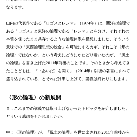
なります。
山内の代表作である『ロゴスとレンマ』（
1974
年）は、西洋の論理で
ある「ロゴス」と東洋の論理である「レンマ」とを分け、それぞれの
本質を保ったまま共存するような論理体系を構想しました。そういう
意味での「東西論理思想の総合」を可能にするカギ、それこそ〈形の
論理〉ではないか、という考えにどうにかたどり着いたのが、『風土
の論理』を書き上げた
2011
年前後のことです。そのときから考えてき
たことどもは、『〈あいだ〉を開く』（
2014
年）以後の著書にすべて
盛り込まれている、とそれだけ申し上げて、講義は終わりにします。
〈形の論理〉の新展開
直：これまでの講義では取り上げなかったトピックを紹介しました。
どういう感想をもたれましたか。
中：〈形の論理〉が、『風土の論理』を世に出された
2011
年前後から