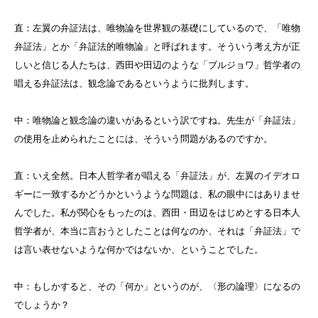
直：左翼の弁証法は、唯物論を世界観の基礎にしているので、「唯物
弁証法」とか「弁証法的唯物論」と呼ばれます。そういう考え方が正
しいと信じる人たちは、西田や田辺のような「ブルジョワ」哲学者の
唱える弁証法は、観念論であるというように批判します。
中：唯物論と観念論の違いがあるという訳ですね。先生が「弁証法」
の使用を止められたことには、そういう問題があるのですか。
直：いえ全然。日本人哲学者が唱える「弁証法」が、左翼のイデオロ
ギーに一致するかどうかというような問題は、私の眼中にはありませ
んでした。私が関心をもったのは、西田・田辺をはじめとする日本人
哲学者が、本当に言おうとしたことは何なのか、それは「弁証法」で
は言い表せないような何かではないか、ということでした。
中：もしかすると、その「何か」というのが、〈形の論理〉になるの
でしょうか？