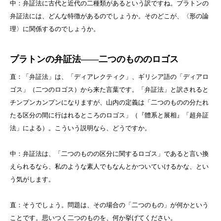
中：弁証法に古代と近代の二種類があるという訳ですね。プラトンの
弁証法には、どんな特徴があるのでしょうか。そのどこが、〈形の論
理〉に関係するのでしょうか。
プラトンの弁証法
――
二つのもののロゴス
直：「弁証法」は、「ディアレクティク」、ギリシア語の「ディアロ
ゴス」（二つのロゴス）から来た言葉です。「弁証法」と訳されると
チンプンカンプンになりますが、山内の定義は「二つのものの分たれ
たる区分の間に行はれるところのロゴス」（『體系と展相』「超弁証
法」による）。こういう説明なら、どうですか。
中：弁証法は、「二つのものの区分に関するロゴス」であると言い換
えられるなら、私のような素人でもなんとかついていけるかな、とい
う気がします。
直：そうでしょう。問題は、その場合の「二つのもの」が何かという
ことです。思いつく二つのものを、何か挙げてください。