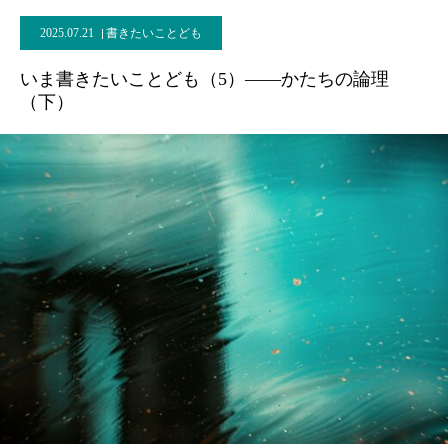
2025.07.21
書きたいことども
いま書きたいことども（5）――かたちの論理
（下）