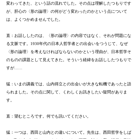
変わってきた、という話の流れでした。その点は理解したつもりです
が、肝心の〈形の論理〉の何がどう変わったのかという点について
は、よくつかめませんでした。
直：お話ししたのは、〈形の論理〉の内容ではなく、それが問題にな
る文脈です。
1930
年代の日本人哲学者との出会いをつうじて、なぜ
〈形の論理〉を考えなければならないのかという理由が、日本哲学そ
のものの課題として見えてきた。そういう経緯をお話ししたつもりで
すが
……
猛：いまの講義では、山内得立との出会いが大きな転機であったと語
られました。その点に関して、くわしくお訊きしたい疑問がありま
す。
直：望むところです。何でも訊いてください。
猛：一つは、西田と山内との違いについて。先生は、西田哲学をしば