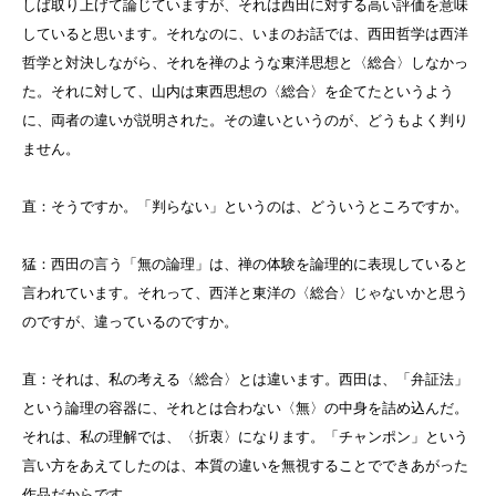
しば取り上げて論じていますが、それは西田に対する高い評価を意味
していると思います。それなのに、いまのお話では、西田哲学は西洋
哲学と対決しながら、それを禅のような東洋思想と〈総合〉しなかっ
た。それに対して、山内は東西思想の〈総合〉を企てたというよう
に、両者の違いが説明された。その違いというのが、どうもよく判り
ません。
直：そうですか。「判らない」というのは、どういうところですか。
猛：西田の言う「無の論理」は、禅の体験を論理的に表現していると
言われています。それって、西洋と東洋の〈総合〉じゃないかと思う
のですが、違っているのですか。
直：それは、私の考える〈総合〉とは違います。西田は、「弁証法」
という論理の容器に、それとは合わない〈無〉の中身を詰め込んだ。
それは、私の理解では、〈折衷〉になります。「チャンポン」という
言い方をあえてしたのは、本質の違いを無視することでできあがった
作品だからです。