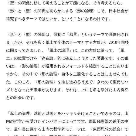
〈型〉の関係に移して考えることが可能になる。そう考えるなら、
〈形〉と〈型〉の関係を明らかにする〈形の論理〉こそ、日本社会が
追究すべきテーマではないか、ということになるわけです。
〈形〉と〈型〉の関係は、最初に「風景」というテーマで具体化され
ましたが、それを広く風土学全体のテーマとする方針が、
2010
年前後
に固まってきました。『風土の論理』は、この方針に沿って、「風
土」の位置づけを「存在論」的に確立しようとした著書です。その狙
いは、〈形の論理〉が適用されるフィールドを確定することにありま
すから、その中で〈形の論理〉自体を主題化することはしませんでし
た。このころ、〈形の論理〉を推し進めるうえで、きわめて重要なハ
ズミとなった出来事があります。それは、上にも名を挙げた山内得立
との出会いです。
『風土の論理』以前と以後とをハッキリ分けることができるのは、山
内の哲学から受けたインパクトによってです。西田幾多郎の弟子の中
で、最年長に属する山内の哲学的モチーフは、〈東西思想の総合〉で