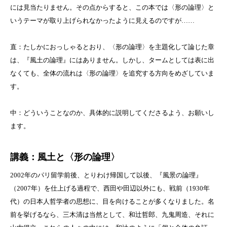
には見当たりません。その点からすると、この本では〈形の論理〉と
いうテーマが取り上げられなかったように見えるのですが
……
直：たしかにおっしゃるとおり、〈形の論理〉を主題化して論じた章
は、『風土の論理』にはありません。しかし、タームとしては表に出
なくても、全体の流れは〈形の論理〉を追究する方向をめざしていま
す。
中：どういうことなのか、具体的に説明してくださるよう、お願いし
ます。
講義：風土と〈形の論理〉
2002
年のパリ留学前後、とりわけ帰国して以後、『風景の論理』
（
2007
年）を仕上げる過程で、西田や田辺以外にも、戦前（
1930
年
代）の日本人哲学者の思想に、目を向けることが多くなりました。名
前を挙げるなら、三木清は当然として、和辻哲郎、九鬼周造、それに