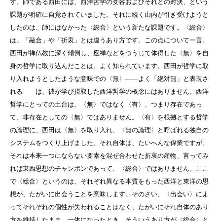
す。師である西田には、西洋哲学の受容およびそれとの対決、という
課題が明確に自覚されていました。それに続く山内が引き受けようと
したのは、師にはなかった〈総合〉という新たな課題です。〈総合〉
は、「融合」や「折衷」とは違うあり方です。この点について一言。
西田が禅仏教に深く傾倒し、座禅などをつうじて体得した〈無〉を自
身の哲学に取り込んだことは、よく知られています。西田が哲学に取
り入れようとしたような意味での〈無〉――よく「絶対無」と表現さ
れる――は、彼が学び摂取した西洋哲学の概念にはありません。西洋
哲学にとっての土台は、〈無〉ではなく〈有〉、つまり存在であっ
て、非存在としての〈無〉ではありません。〈有〉を根拠とする哲学
の論理に、西田は〈無〉を取り入れ、〈無の論理〉と呼ばれる独自の
システムをつくり上げました。それ自体は、たいへんな偉業ですが、
それは本来一つにならない要素を混ぜ合わせた折衷の産物、言ってみ
れば東西思想のチャンポンであって、〈総合〉ではありません。ここ
で〈総合〉というのは、それぞれ異なる本質をもった西洋と東洋の思
想が、たがいに出会うことを意味します。そのさい、〈出会い〉によ
ってそれぞれの個性が失われることはなく、たがいにそれ自体のあり
方を維持したまま、一体になったとき、そういうあり方が〈総合〉と