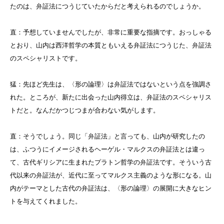
たのは、弁証法につうじていたからだと考えられるのでしょうか。
直：予想していませんでしたが、非常に重要な指摘です。おっしゃる
とおり、山内は西洋哲学の本質ともいえる弁証法につうじた、弁証法
のスペシャリストです。
猛：先ほど先生は、〈形の論理〉は弁証法ではないという点を強調さ
れた。ところが、新たに出会った山内得立は、弁証法のスペシャリス
トだと。なんだかつじつまが合わない気がします。
直：そうでしょう。同じ「弁証法」と言っても、山内が研究したの
は、ふつうにイメージされるヘーゲル・マルクスの弁証法とは違っ
て、古代ギリシアに生まれたプラトン哲学の弁証法です。そういう古
代以来の弁証法が、近代に至ってマルクス主義のような形になる。山
内がテーマとした古代の弁証法は、〈形の論理〉の展開に大きなヒン
トを与えてくれました。