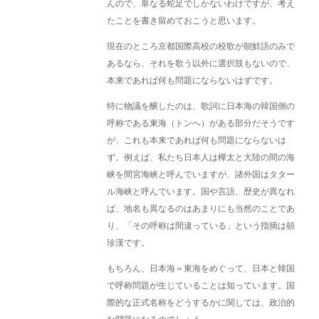
んので、単なる蛇足でしかないわけですが、考え
たことを書き留めておこうと思います。
現在のところ京都国際高校の校歌が朝鮮語のみで
あるなら、それを歌う以外に選択肢もないので、
本来であれば何も問題にならないはずです。
特に物議を醸したのは、歌詞に日本海の韓国側の
呼称である東海（トンへ）がある部分だそうです
が、これも本来であれば何も問題にならないは
ず。例えば、私たち日本人は樺太と大陸の間の海
峡を間宮海峡と呼んでいますが、諸外国はタター
ル海峡と呼んでいます。国や言語、歴史が異なれ
ば、地名も異なるのはあまりにも当然のことであ
り、「その呼称は間違っている」という指摘は頓
珍漢です。
もちろん、日本海＝東海をめぐって、日本と韓国
で呼称問題が生じていることは知っています。国
際的な正式名称をどうするかに関しては、政治的