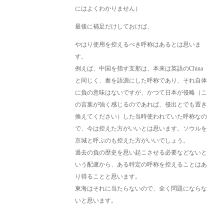
にはよくわかりません）
最後に補足だけしておけば、
やはり使用を控えるべき呼称はあるとは思いま
す。
例えば、中国を指す支那は、本来は英語のChina
と同じく、秦を語源にした呼称であり、それ自体
に負の意味はないですが、かつて日本が侵略（こ
の言葉が強く感じるのであれば、侵出とでも置き
換えてください）した当時使われていた呼称なの
で、今は控えた方がいいとは思います。ソウルを
京城と呼ぶのも控えた方がいいでしょう。
過去の負の歴史を思い起こさせる必要などないと
いう配慮から、ある特定の呼称を控えることはあ
り得ることと思います。
東海はそれに当たらないので、全く問題にならな
いと思います。