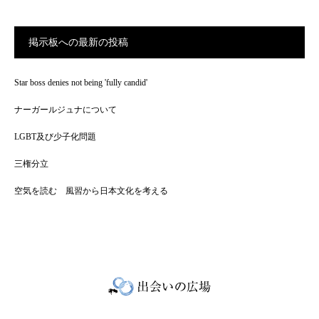
掲示板への最新の投稿
Star boss denies not being 'fully candid'
ナーガールジュナについて
LGBT及び少子化問題
三権分立
空気を読む 風習から日本文化を考える