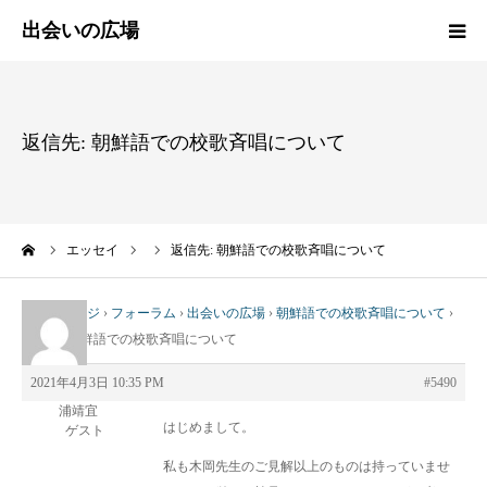
HOME
返信先: 朝鮮語での校歌斉唱について
新着情報
エッセイ
ーム
エッセイ
返信先: 朝鮮語での校歌斉唱について
活動報告
トップページ
›
フォーラム
›
出会いの広場
›
朝鮮語での校歌斉唱について
›
返信先: 朝鮮語での校歌斉唱について
活動実績
2021年4月3日 10:35 PM
#5490
プロフィール
浦靖宜
はじめまして。
ゲスト
出会いの広場
私も木岡先生のご見解以上のものは持っていませ