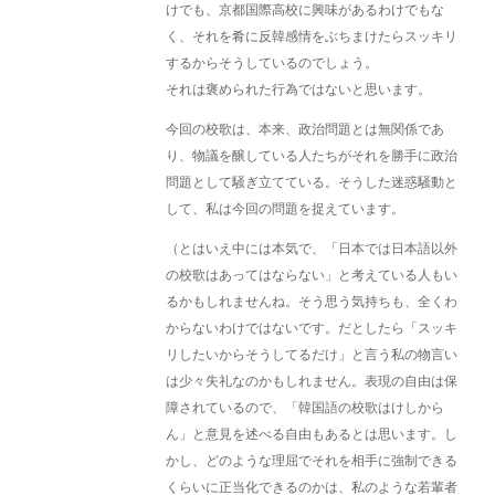
けでも、京都国際高校に興味があるわけでもな
く、それを肴に反韓感情をぶちまけたらスッキリ
するからそうしているのでしょう。
それは褒められた行為ではないと思います。
今回の校歌は、本来、政治問題とは無関係であ
り、物議を醸している人たちがそれを勝手に政治
問題として騒ぎ立てている。そうした迷惑騒動と
して、私は今回の問題を捉えています。
（とはいえ中には本気で、「日本では日本語以外
の校歌はあってはならない」と考えている人もい
るかもしれませんね。そう思う気持ちも、全くわ
からないわけではないです。だとしたら「スッキ
リしたいからそうしてるだけ」と言う私の物言い
は少々失礼なのかもしれません。表現の自由は保
障されているので、「韓国語の校歌はけしから
ん」と意見を述べる自由もあるとは思います。し
かし、どのような理屈でそれを相手に強制できる
くらいに正当化できるのかは、私のような若輩者