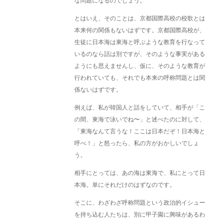
な問題になるのでしょう。
とはいえ、そのことは、京都国際高校の校歌とは
本来何の関係もないはずです。京都国際高校が、
生徒に日本海は東海と呼ぶような教育を行なって
いるのなら話は別ですが、そのような事実がある
ようにも思えませんし、仮に、そのような教育が
行われていても、それでも本来の呼称問題とは関
係ないはずです。
例えば、私が韓国人と話をしていて、相手が「こ
の間、東海で泳いでね〜」と述べたのに対して、
「東海なんて言うな！ここは日本だぞ！日本海と
呼べ！」と怒ったら、私の方がおかしいでしょ
う。
相手にとっては、あの海は東海で、私にとって日
本海。単にそれだけのはずなのです。
そこに、わざわざ呼称問題という政治的イシュー
を持ち込む人たちは、別に甲子園に興味があるわ