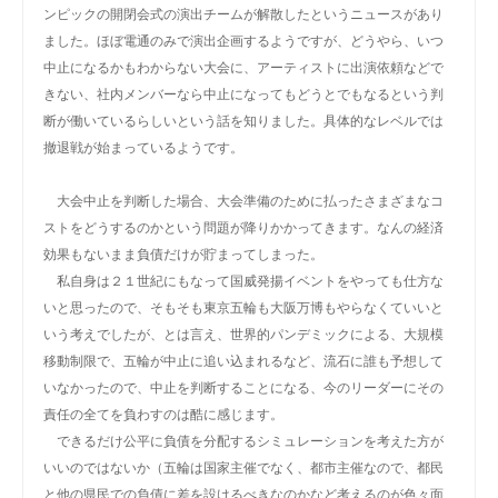
ンピックの開閉会式の演出チームが解散したというニュースがあり
ました。ほぼ電通のみで演出企画するようですが、どうやら、いつ
中止になるかもわからない大会に、アーティストに出演依頼などで
きない、社内メンバーなら中止になってもどうとでもなるという判
断が働いているらしいという話を知りました。具体的なレベルでは
撤退戦が始まっているようです。
大会中止を判断した場合、大会準備のために払ったさまざまなコ
ストをどうするのかという問題が降りかかってきます。なんの経済
効果もないまま負債だけが貯まってしまった。
私自身は２１世紀にもなって国威発揚イベントをやっても仕方な
いと思ったので、そもそも東京五輪も大阪万博もやらなくていいと
いう考えでしたが、とは言え、世界的パンデミックによる、大規模
移動制限で、五輪が中止に追い込まれるなど、流石に誰も予想して
いなかったので、中止を判断することになる、今のリーダーにその
責任の全てを負わすのは酷に感じます。
できるだけ公平に負債を分配するシミュレーションを考えた方が
いいのではないか（五輪は国家主催でなく、都市主催なので、都民
と他の県民での負債に差を設けるべきなのかなど考えるのが色々面