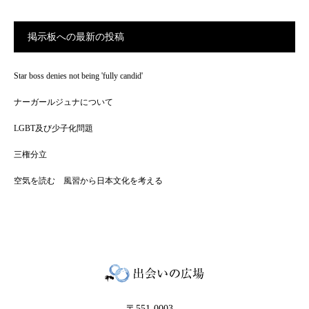
掲示板への最新の投稿
Star boss denies not being 'fully candid'
ナーガールジュナについて
LGBT及び少子化問題
三権分立
空気を読む 風習から日本文化を考える
〒551-0003