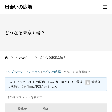
HOME
どうなる東京五輪？
新着情報
エッセイ
ーム
エッセイ
どうなる東京五輪？
活動報告
トップページ
›
フォーラム
›
出会いの広場
›
どうなる東京五輪？
活動実績
このトピックには1件の返信、1人の参加者があり、最後に
浦靖宜
に
より
5年、 6ヶ月前
に更新されました。
プロフィール
1件の返信スレッドを表示中
出会いの広場
投稿者
投稿