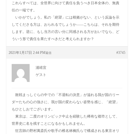
これらすべては、全世界に向けて責任を負うべき日本全体の、無責
任の一端です。
いかがでしょう。私の「絶望」には根拠がない、という反論を示
してくださる方は、おられるでしょうか――こちらは、それを期待
します。逆に、もし当方の言い分に同感される方がおいでなら、ど
ういう形で責任を果たすべきだと考えられますか？
2021年1月17日 2:44 PM
#3745
返信
浦靖宜
ゲスト
敗戦まっしぐらの中での「不退転の決意」が溢れる我が国のリー
ダーたちの心の強さに、我が国の変わらない姿勢を感じ、「絶望」
もひとしおでございます。
東京は、二度のオリンピック中止を経験した稀有な都市として、
世界史に名を残すことになるかもしれません。
狂言師の野村萬斎氏や歌手の椎名林檎氏らで構成される東京オリ