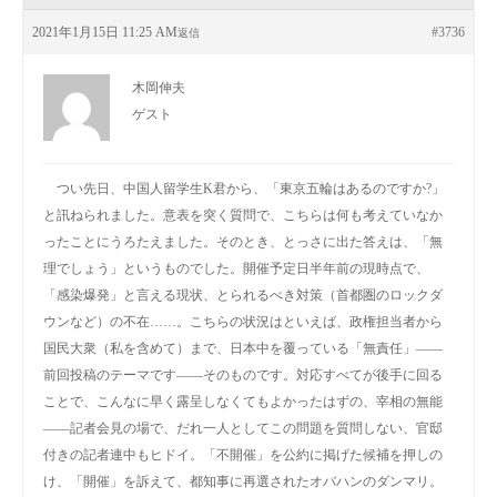
2021年1月15日 11:25 AM
#3736
返信
木岡伸夫
ゲスト
つい先日、中国人留学生K君から、「東京五輪はあるのですか?」
と訊ねられました。意表を突く質問で、こちらは何も考えていなか
ったことにうろたえました。そのとき、とっさに出た答えは、「無
理でしょう」というものでした。開催予定日半年前の現時点で、
「感染爆発」と言える現状、とられるべき対策（首都圏のロックダ
ウンなど）の不在……。こちらの状況はといえば、政権担当者から
国民大衆（私を含めて）まで、日本中を覆っている「無責任」――
前回投稿のテーマです――そのものです。対応すべてが後手に回る
ことで、こんなに早く露呈しなくてもよかったはずの、宰相の無能
――記者会見の場で、だれ一人としてこの問題を質問しない、官邸
付きの記者連中もヒドイ。「不開催」を公約に掲げた候補を押しの
け、「開催」を訴えて、都知事に再選されたオバハンのダンマリ。