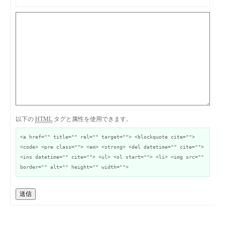
以下の
HTML
タグと属性を使用できます。
<a href="" title="" rel="" target=""> <blockquote cite="">
<code> <pre class=""> <em> <strong> <del datetime="" cite="">
<ins datetime="" cite=""> <ul> <ol start=""> <li> <img src=""
border="" alt="" height="" width="">
送信