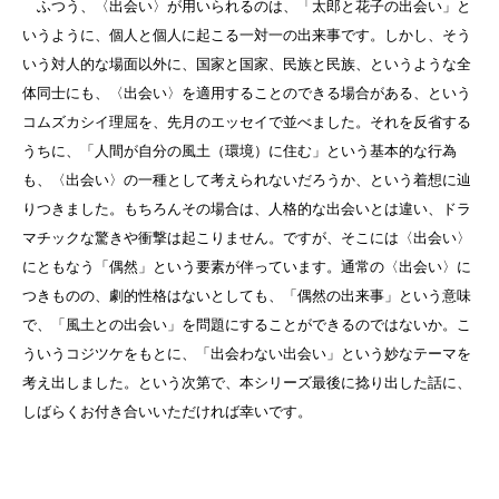
ふつう、〈出会い〉が用いられるのは、「太郎と花子の出会い」と
いうように、個人と個人に起こる一対一の出来事です。しかし、そう
いう対人的な場面以外に、国家と国家、民族と民族、というような全
体同士にも、〈出会い〉を適用することのできる場合がある、という
コムズカシイ理屈を、先月のエッセイで並べました。それを反省する
うちに、「人間が自分の風土（環境）に住む」という基本的な行為
も、〈出会い〉の一種として考えられないだろうか、という着想に辿
りつきました。もちろんその場合は、人格的な出会いとは違い、ドラ
マチックな驚きや衝撃は起こりません。ですが、そこには〈出会い〉
にともなう「偶然」という要素が伴っています。通常の〈出会い〉に
つきものの、劇的性格はないとしても、「偶然の出来事」という意味
で、「風土との出会い」を問題にすることができるのではないか。こ
ういうコジツケをもとに、「出会わない出会い」という妙なテーマを
考え出しました。という次第で、本シリーズ最後に捻り出した話に、
しばらくお付き合いいただければ幸いです。