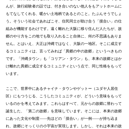
んが、旅行経験者の話では、付き合いのない他人をもアットホームに
もてなしてくれる、暖かい土地柄であるとのこと。たぶんそうでしょ
う。そういう社会であればこそ、住民同士が助け合う「摸合い」の仕
組みが機能するわけです。遠く離れた大阪に移り住んだ人たちが、故
郷のやり方をこの地でも取り入れること自体に、何の不思議もありま
せん。とはいえ、大正は沖縄ではなく、大阪の一地区。そこに成立す
るコミュニティは、言ってみれば「異郷の中の故郷」というべきもの
です。「沖縄タウン」も「コリアン・タウン」も、本来の故郷とはか
け離れた異郷に成立するコミュニティという点で、同じ性格をもって
います。
ここで、世界中にあるチャイナ・タウンやゲットー（ユダヤ人居住
区）にもつうじる、こうしたコミュニティが、どういう意味をもって
いるのかを考えてみます。これらはすべて、元からの故郷に替わって
誕生した、「第二の故郷」を意味しています。そこには、本来の故郷
にあった文化や制度――先ほどの「摸合い」が一例――が持ち込ま
れ、故郷にそっくりの小宇宙が実現します。しかし、それは本来の故