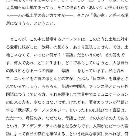
え見知らぬ土地であっても、そこに他者との〈あいだ〉が開かれたな
ら――わが風土学の言い方ですが――、そこが「我が家」と呼べる場
所になりうる、ということ。
ところが、この本に登場するアーレントは、このように土地に対す
る愛着に根ざした「故郷」の見方を、あまり重視しません。では、土
地じゃなくて、いったい何が？「言語」だというのが、その答えで
す。何人であれ、どこに生まれ、どこで暮らしていようと、人は自分
の拠り所となる一つの言語――母語――をもっています。私も含め
て、エッセイをご覧のほとんどの方が、たぶん「日本語」を母語とさ
れているでしょう。もちろん、英語や中国語、フランス語といった外
国語につうじている方、それを駆使して世界中でコミュニケーション
の出来る方も、少なくはないはず。けれども、著者カッサンが問題と
する「我が家」や「ノスタルジー」といったものに結びつく言語は、
ただ一つ、母語のみ。なぜなら、母語こそが、その人がその人である
という、アイデンティティの核となるからです。人間がただ一つの言
語によって自己の存在を確保する、という厳粛な事実に比べれば、何