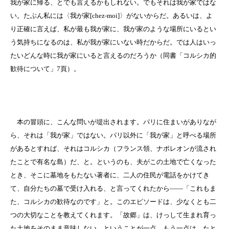
我が家に帰る、とでも言えるかもしれない。でもそれは我が家ではな
い。たぶん私には〈我が家[chez-moi]〉がないからだ。あるいは、よ
り正確に言えば、私が最も我が家に、我が家のような場所にいるとい
う気持ちになるのは、私が我が家にいない時だからだ。では人はいっ
たいどんな時に我が家にいると言えるのだろうか（同書「コルシカ的
歓待について」7頁）。
本の冒頭に、こんな問いが堤出されます。パリに住まいがありなが
ら、それは「我が家」ではない。パリ以外に「我が家」と呼べる場所
があるとすれば、それはコルシカ（フランス領、ナポレオンが流され
たことで有名な島）だ、と。というのも、夫がこの土地で亡くなった
とき、そこに墓地をもたない著者に、二人の住民が電話をかけてき
て、自分たちの墓で受け入れる、と言ってくれたから――「これもま
た、コルシカの歓待なのです」と。このエピソードは、少なくとも二
つの大切なことを教えてくれます。「故郷」は、けっして生まれ育っ
た土地をそのまま意味しない、ということが一点。もう一点は、たと