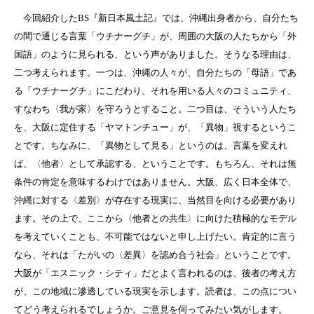
今回紹介したBS『新日本風土記』では、沖縄出身者から、自分たち
の間で通じる言葉「ウチナーグチ」が、周囲の大阪の人たちから「外
国語」のように見られる、という声がありました。そうなる理由は、
二つ考えられます。一つは、沖縄の人々が、自分たちの「母語」であ
る「ウチナーグチ」にこだわり、それを用いる人々のコミュニティ、
すなわち〈我が家〉を守ろうとすること。二つ目は、そういう人たち
を、大阪に定住する「ヤマトンチュー」が、「異物」視するというこ
とです。ちなみに、「異物として見る」というのは、言葉を変えれ
ば、〈他者〉として承認する、ということです。もちろん、それは無
条件の肯定を意味するわけではありません。大阪、広く日本全体で、
沖縄に対する〈差別〉が存在する現実に、当然目を向ける必要があり
ます。その上で、ここから〈他者との共生〉に向けた積極的なモデル
を考えていくことも、不可能ではないと申し上げたい。肯定的に言う
なら、それは「たがいの〈差異〉を認め合う社会」ということです。
大阪が「エスニック・シティ」だとよく言われるのは、後者の考え方
が、この地域に滲透している現実を示します。読者は、この点につい
てどう考えられるでしょうか。ご意見を伺ってみたい気がします。