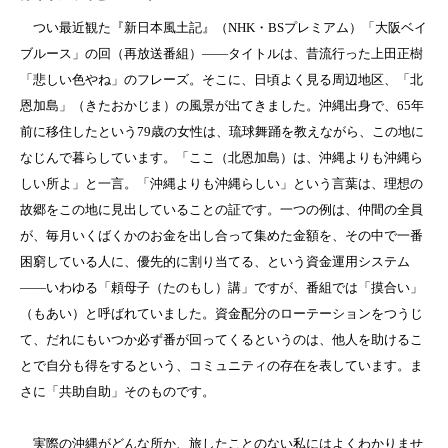
つい最近観た『新日本風土記』（NHK・BSプレミアム）「大阪ベイ
ブルース」の回（再放送番組）――タイトルは、昔流行った上田正樹
「悲しい色やね」のフレーズ。そこに、日頃よく見る周辺地区、「北
恩加島」（きたおかじま）の風景が出てきました。沖縄出身で、65年
前に移住したという79歳の女性は、琉球舞踊を教えながら、この地に
なじんで暮らしています。「ここ（北恩加島）は、沖縄よりも沖縄ら
しい所よ」と一言。「沖縄よりも沖縄らしい」という言葉は、理想の
故郷をこの地に見出していることの証です。一つの例は、仲間の全員
が、毎月いくばくかのお金を出し合って集めた金額を、その中で一番
困窮している人に、優先的に割り当てる、という資金運用システム
――いわゆる「頼母子（たのもし）講」ですが、番組では「摸合い」
（もあい）と呼ばれていました。資金配分のローテーションをつうじ
て、だれにもいつか必ず番が回ってくるというのは、他人を助けるこ
とで自分も得をするという、コミュニティの存在を表しています。ま
さに「共助自助」そのものです。
実際の沖縄がどんな所か、旅したことのない私にはよくわかりませ