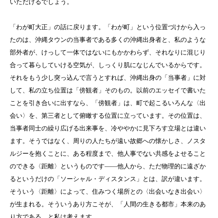
いただけるでしょう。
「わが町大正」の話に戻ります。「わが町」という位置づけから入っ
たのは、沖縄タウンの当事者である多くの沖縄出身者と、私のような
部外者が、けっして一体ではないにもかかわらず、それなりに混じり
合って暮らしていける空気が、しっくり肌になじんでいるからです。
それをもう少し突っ込んで言うとすれば、沖縄出身の「当事者」に対
して、私の立ち位置は「傍観者」そのもの。以前のエッセイで書いた
ことを引き合いに出すなら、「傍観者」は、町で起こるいろんな〈出
会い〉を、第三者として俯瞰する位置に立っています。その位置は、
当事者同士の繰り広げる出来事を、冷ややかに見下ろす立場とは違い
ます。そうではなく、周りの人たちが遠い故郷への懐かしさ、ノスタ
ルジーを抱くことに、ある程度まで、他人事でない共感をよせること
のできる〈距離〉というものです――他人から、ただ物理的に遠ざか
るというだけの「ソーシャル・ディスタンス」とは、訳が違います。
そういう〈距離〉によって、住みつく場所との〈出会いなき出会い〉
が生まれる。そういうあり方こそが、「人間の生きる都市」本来のあ
り方である、と私は考えます。