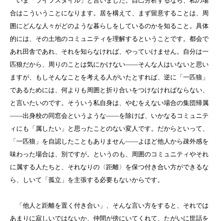
いま「ライフスタイル」と言いました。自己分析するなら、私の場
合はこういうことになります。居を構えて、まず留意することは、周
囲にどんな人々がどのような暮らしをしているのかを知ること。具体
的には、その土地のコミュニティを理解するということです。都会で
あれ田舎であれ、それを知らなければ、やっていけません。自分は一
匹狼だから、周りのことは気にかけない――そんな人はいないと思い
ますが、もしそんなことを考える人がいたとすれば、逆に「一匹狼」
であるためには、何よりも周囲と折り合いをつけなければならない、
と言いたいのです。そういう私自身は、やむをえない場合の集団帰属
――出身校の同窓会というような――を除けば、いかなるコミュニテ
ィにも「属したい」と思ったことのない変人です。だからといって、
「一匹狼」を自認したこともありません――よほど他人から疎外感を
味わった場合は、別ですが。というのも、周囲のコミュニティやそれ
に属する人たちと、それなりの〈距離〉を保つ付き合い方ができるな
ら、しいて「孤立」を主張する必要もないからです。
「他人と距離を置く付き合い」、そんな言い方をすると、それでは
あまりに寂しいではないか、仲間が傍にいてくれて、たがいに世話を