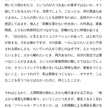
焼いたり焼かれたり、というのが人づきあいの基本ではないか。そう
諭してくれる人がいても、当然でしょう。ごもっとも、何の異論もあ
りません。こちらの言いたいことを説明するために、反対のケースを
想定してみます。他人と「距離を置かない付き合い」の代表は、家族
関係。とりわけ肉身同士のつながりは、距離のなさに特徴がありま
す。「以心伝心」と言えるコミュニケーションがあって、はじめて心
が休まる。それも確かですが、その反面、一人になりたいときに干渉
される煩わしさも、たいていの人がご存じのはずです。人とつながり
たいときと、人から離れたいとき、両方あるのに、自分の意志では選
べないことがままある、というのが家族関係の難しさではないでしょ
うか。そういうメンドウを避けるいちばん簡単な策が、家族をつくら
ないこと。というわけで、私は家族をつくらない……オヤオヤ、こん
なことを言うつもりはなかったのに、何としたことか。
それはともかく、人間関係の煩わしさから極力遠ざかる工夫は、「他
人から適度な距離を保つ」ということにつきます。最近うるさく言わ
れる「ソーシャル・ディスタンス」は、人的接触による感染を避ける