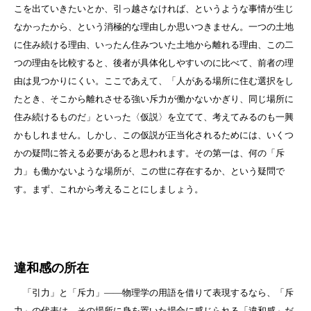
こを出ていきたいとか、引っ越さなければ、というような事情が生じ
なかったから、という消極的な理由しか思いつきません。一つの土地
に住み続ける理由、いったん住みついた土地から離れる理由、この二
つの理由を比較すると、後者が具体化しやすいのに比べて、前者の理
由は見つかりにくい。ここであえて、「人がある場所に住む選択をし
たとき、そこから離れさせる強い斥力が働かないかぎり、同じ場所に
住み続けるものだ」といった〈仮説〉を立てて、考えてみるのも一興
かもしれません。しかし、この仮説が正当化されるためには、いくつ
かの疑問に答える必要があると思われます。その第一は、何の「斥
力」も働かないような場所が、この世に存在するか、という疑問で
す。まず、これから考えることにしましょう。
違和感の所在
「引力」と「斥力」――物理学の用語を借りて表現するなら、「斥
力」の代表は、その場所に身を置いた場合に感じられる「違和感」だ