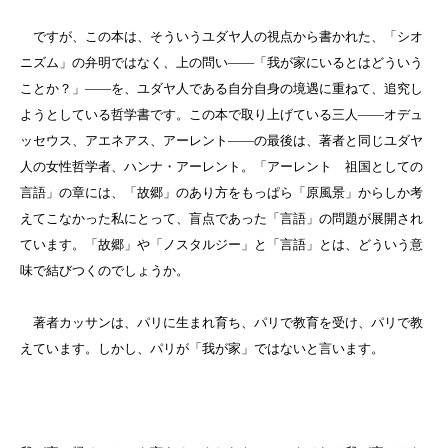
ですが、この本は、そういうユダヤ人の視点から書かれた、「シオ
ニズム」の弁明ではなく、上の問い――「我が家にいるとはどういう
ことか？」――を、ユダヤ人である自分自身の境遇に重ねて、追究し
ようとしている哲学書です。この本で取り上げている三人――オデュ
ッセウス、アエネアス、アーレント――の最後は、著者と同じユダヤ
人の女性哲学者、ハンナ・アーレント。「アーレント 祖国としての
言語」の章には、「故郷」のあり方をもっぱら「原風景」からしか考
えてこなかった私にとって、盲点であった「言語」の問題が展開され
ています。「故郷」や「ノスタルジー」と「言語」とは、どういう意
味で結びつくのでしょうか。
著者カッサンは、パリに生まれ育ち、パリで教育を受け、パリで教
えています。しかし、パリが「我が家」ではないと言います。