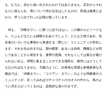
も、むろん、店から追い出されたわけではありません。店主からそれ
なりに迎えられ、席について何か注文はしたものの、長居は無用とば
かり、早々に出て行った記憶が残っています。
何も、「沖縄タウン」に限った話ではない。この種のエピソードな
ら、たぶんどなたにも経験がおありでしょう。どんな土地であれ、先
住者がいろいろな事情から形成する〈閉じた〉コミュニティが存在し
ます。それを生み出すのは、国や郷里、あるいは信仰、職種などが同
じであることから発生する、連帯の意識。それなくしては孤立が避け
られない以上、仲間と集まることのできる場所が、都市にはどうして
もなければなりません。大阪のように、出身地も境遇も多種多様な大
都会では、「沖縄タウン」「コリアン・タウン」のような同郷者のコ
ミュニティが、言ってみればゴチャゴチャのカオスの中から、島のよ
うに浮き上がってくるのは、必然的な成り行きです。