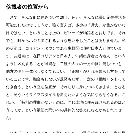
傍観者の位置から
さて、そんな町に住みついて20年。何が、そんなに長い定住生活を
可能にしたのでしょうか。強く言えば、多少の「斥力」が働かないわ
けではない、ということは上のエピソードが物語るとおりです。それ
でも、町からハジキ出されるような思いをしたことはありません。私
の状況は、コリアン・タウンである生野区に住む日本人と似ていま
す。共通点は、在日コリアンと日本人、沖縄出身者と内地人、という
ように区別することが可能な、二種の人々の一方の側に属しつつも、
他方の側と一体化しなくてもよい、〈距離〉がとれる暮らし方をして
いることです。融合もしないが反発もせず、一定の〈距離〉をもって
付き合う、という立ち位置が、それなりに身についてきます。となる
と、そういうライフスタイルを変えたいような気にならなくなる。こ
れが、「特別の理由がない」のに、同じ土地に住み続けられるのはど
うしてか、という最初の問いへの具体的な答えになるかもしれませ
ん。