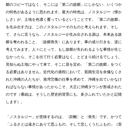
郷のコピーではなく、そこには「第二の故郷」にしかない、いくつか
の特色があるように思われます。最大の特色は、ノスタルジー（懐か
しさ）が、土地を色濃く覆っているということです。「第二の故郷」
を生み出す力は、このノスタルジーそのものと考えられます。そし
て、さらに言うなら、ノスタルジーが生み出される源は、本来ある故
郷を奪われること、〈故郷喪失〉にあります。事の成り行きを、逆に
考えてみます。人々にとって、もし故郷が失われるような事情が生じ
なかったら、そこを出て行く必要はなく、とどまり続けるでしょう。
見知らぬ土地にやって来て、そこに居を定め、「第二の故郷」をつく
る必要はありません。近代化の過程において、貧困生活を余儀なくさ
れた沖縄の人たちが、港湾労働の仕事を求めて、沖縄を出ていかなけ
ればならない事情があったからこそ、大正に沖縄タウンが形成された
のです（番組は、そうした歴史的背景にも、多少ふれていたかと記憶
します）。
「ノスタルジー」が意味するのは、〈距離〉と〈喪失〉です。かつて
「ふるさとは遠きにありて思ふもの、そして悲しくうたふもの」（室