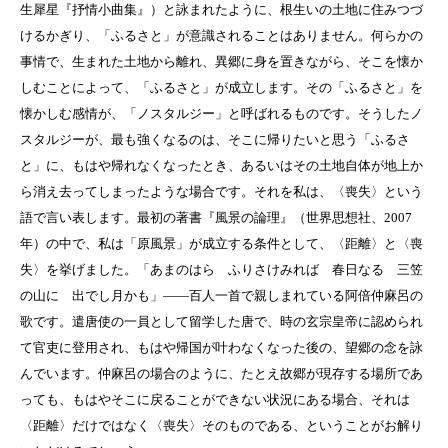
生犀星『抒情小曲集』）と詠まれたように、根生いの土地に住みつづ
けるかぎり、「ふるさと」が意識されることはありません。何らかの
事情で、生まれた土地から離れ、異郷に身を置きながら、そこを懐か
しむことによって、「ふるさと」が成立します。その「ふるさと」を
懐かしむ感情が、「ノスタルジー」と呼ばれるものです。そうしたノ
スタルジーが、最も強くなるのは、そこに帰りたいと思う「ふるさ
と」に、もはや帰れなくなったとき、あるいはその土地自体が地上か
ら消え去ってしまったような場合です。それを私は、〈喪失〉という
語で言い表します。最初の著書『風景の論理』（世界思想社、2007
年）の中で、私は「原風景」が成立する条件として、〈距離〉と〈喪
失〉を挙げました。「あまのはら ふりさけみれば 春日なる 三笠
の山に 出でし月かも」――百人一首で親しまれている阿倍仲麻呂の
歌です。遣唐使の一員として留学した唐で、時の玄宗皇帝に認められ
て官吏に登用され、もはや帰国が叶わなくなった後の、望郷の念を詠
んでいます。仲麻呂の場合のように、たとえ故郷が現存する場所であ
っても、もはやそこに戻ることができない状況にある場合、それは
〈距離〉だけではなく〈喪失〉そのものである、ということがお解り