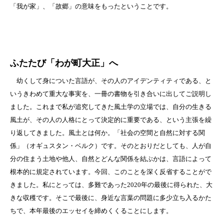
「我が家」、「故郷」の意味をもったということです。
ふたたび「わが町大正」へ
幼くして身についた言語が、その人のアイデンティティである、と
いうきわめて重大な事実を、一冊の書物を引き合いに出してご説明し
ました。これまで私が追究してきた風土学の立場では、自分の生きる
風土が、その人の人格にとって決定的に重要である、という主張を繰
り返してきました。風土とは何か。「社会の空間と自然に対する関
係」（オギュスタン・ベルク）です。そのとおりだとしても、人が自
分の住まう土地や他人、自然とどんな関係を結ぶかは、言語によって
根本的に規定されています。今回、このことを深く反省することがで
きました。私にとっては、多難であった2020年の最後に得られた、大
きな収穫です。そこで最後に、身近な言葉の問題に多少立ち入るかた
ちで、本年最後のエッセイを締めくくることにします。