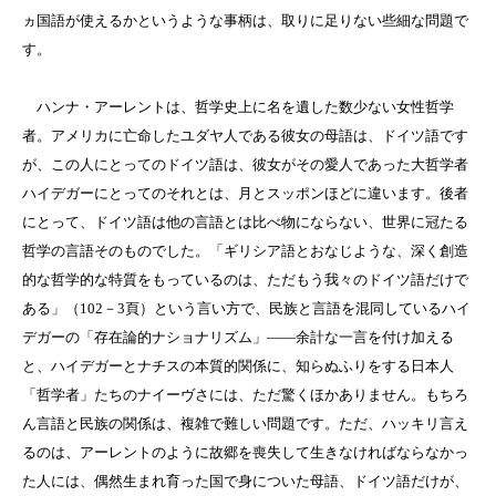
ヵ国語が使えるかというような事柄は、取りに足りない些細な問題で
す。
ハンナ・アーレントは、哲学史上に名を遺した数少ない女性哲学
者。アメリカに亡命したユダヤ人である彼女の母語は、ドイツ語です
が、この人にとってのドイツ語は、彼女がその愛人であった大哲学者
ハイデガーにとってのそれとは、月とスッポンほどに違います。後者
にとって、ドイツ語は他の言語とは比べ物にならない、世界に冠たる
哲学の言語そのものでした。「ギリシア語とおなじような、深く創造
的な哲学的な特質をもっているのは、ただもう我々のドイツ語だけで
ある」（102－3頁）という言い方で、民族と言語を混同しているハイ
デガーの「存在論的ナショナリズム」――余計な一言を付け加える
と、ハイデガーとナチスの本質的関係に、知らぬふりをする日本人
「哲学者」たちのナイーヴさには、ただ驚くほかありません。もちろ
ん言語と民族の関係は、複雑で難しい問題です。ただ、ハッキリ言え
るのは、アーレントのように故郷を喪失して生きなければならなかっ
た人には、偶然生まれ育った国で身についた母語、ドイツ語だけが、