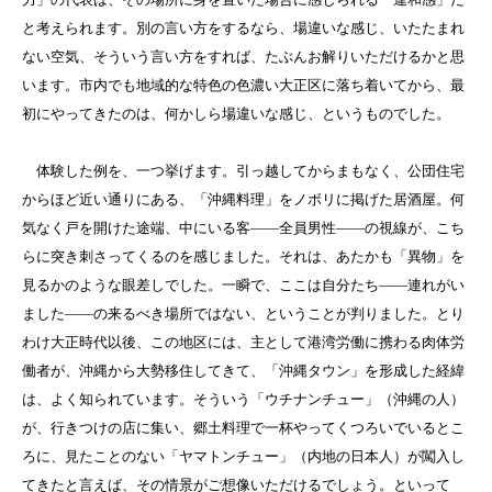
と考えられます。別の言い方をするなら、場違いな感じ、いたたまれ
ない空気、そういう言い方をすれば、たぶんお解りいただけるかと思
います。市内でも地域的な特色の色濃い大正区に落ち着いてから、最
初にやってきたのは、何かしら場違いな感じ、というものでした。
体験した例を、一つ挙げます。引っ越してからまもなく、公団住宅
からほど近い通りにある、「沖縄料理」をノボリに掲げた居酒屋。何
気なく戸を開けた途端、中にいる客――全員男性――の視線が、こち
らに突き刺さってくるのを感じました。それは、あたかも「異物」を
見るかのような眼差しでした。一瞬で、ここは自分たち――連れがい
ました――の来るべき場所ではない、ということが判りました。とり
わけ大正時代以後、この地区には、主として港湾労働に携わる肉体労
働者が、沖縄から大勢移住してきて、「沖縄タウン」を形成した経緯
は、よく知られています。そういう「ウチナンチュー」（沖縄の人）
が、行きつけの店に集い、郷土料理で一杯やってくつろいでいるとこ
ろに、見たことのない「ヤマトンチュー」（内地の日本人）が闖入し
てきたと言えば、その情景がご想像いただけるでしょう。といって