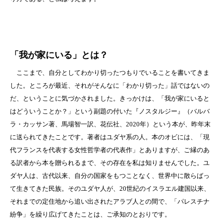
「我が家にいる」とは？
ここまで、自分としてわかり切ったつもりでいることを書いてきま
した。ところが最近、それがそんなに「わかり切った」話ではないの
だ、ということに気づかされました。きっかけは、「我が家にいると
はどういうことか？」という副題の付いた『ノスタルジー』（バルバ
ラ・カッサン著、馬場智一訳、花伝社、2020年）という本が、昨年末
に送られてきたことです。著者はユダヤ系の人。本のオビには、「現
代フランスを代表する女性哲学者の代表作」とありますが、ご縁のあ
る訳者から本を贈られるまで、その存在を私は知りませんでした。ユ
ダヤ人は、古代以来、自分の国家をもつことなく、世界中に散らばっ
て生きてきた民族。そのユダヤ人が、20世紀のイスラエル建国以来、
それまでの定住地から追い出されたアラブ人との間で、「パレスチナ
紛争」を繰り広げてきたことは、ご承知のとおりです。