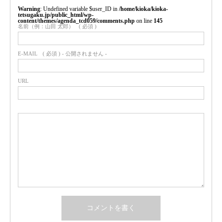
Warning
: Undefined variable $user_ID in
/home/kioka/kioka-
tetsugaku.jp/public_html/wp-
content/themes/agenda_tcd059/comments.php
on line
145
名前（例：山田 太郎）
( 必須 )
E-MAIL
( 必須 ) - 公開されません -
URL