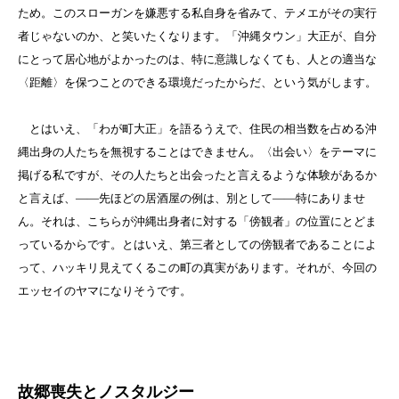
ため。このスローガンを嫌悪する私自身を省みて、テメエがその実行
者じゃないのか、と笑いたくなります。「沖縄タウン」大正が、自分
にとって居心地がよかったのは、特に意識しなくても、人との適当な
〈距離〉を保つことのできる環境だったからだ、という気がします。
とはいえ、「わが町大正」を語るうえで、住民の相当数を占める沖
縄出身の人たちを無視することはできません。〈出会い〉をテーマに
掲げる私ですが、その人たちと出会ったと言えるような体験があるか
と言えば、――先ほどの居酒屋の例は、別として――特にありませ
ん。それは、こちらが沖縄出身者に対する「傍観者」の位置にとどま
っているからです。とはいえ、第三者としての傍観者であることによ
って、ハッキリ見えてくるこの町の真実があります。それが、今回の
エッセイのヤマになりそうです。
故郷喪失とノスタルジー