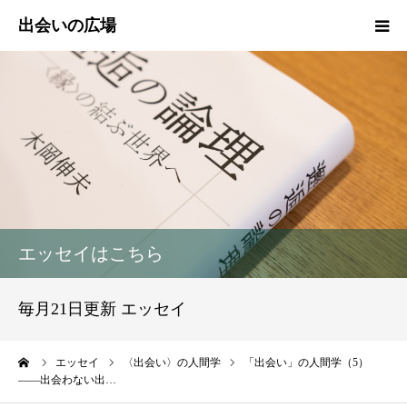
HOME
新着情報
エッセイ
活動報告
エッセイはこちら
活動実績
毎月21日更新 エッセイ
プロフィール
ーム
エッセイ
〈出会い〉の人間学
「出会い」の人間学（5）
――出会わない出…
出会いの広場