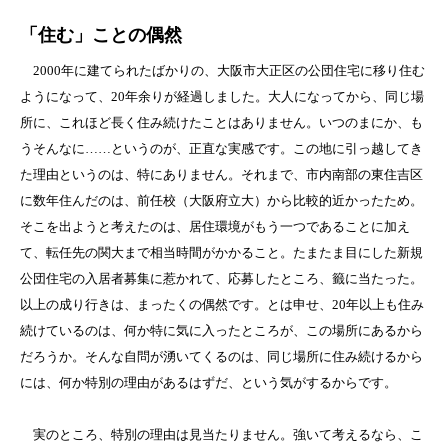
「住む」ことの偶然
2000年に建てられたばかりの、大阪市大正区の公団住宅に移り住む
ようになって、20年余りが経過しました。大人になってから、同じ場
所に、これほど長く住み続けたことはありません。いつのまにか、も
うそんなに……というのが、正直な実感です。この地に引っ越してき
た理由というのは、特にありません。それまで、市内南部の東住吉区
に数年住んだのは、前任校（大阪府立大）から比較的近かったため。
そこを出ようと考えたのは、居住環境がもう一つであることに加え
て、転任先の関大まで相当時間がかかること。たまたま目にした新規
公団住宅の入居者募集に惹かれて、応募したところ、籤に当たった。
以上の成り行きは、まったくの偶然です。とは申せ、20年以上も住み
続けているのは、何か特に気に入ったところが、この場所にあるから
だろうか。そんな自問が湧いてくるのは、同じ場所に住み続けるから
には、何か特別の理由があるはずだ、という気がするからです。
実のところ、特別の理由は見当たりません。強いて考えるなら、こ