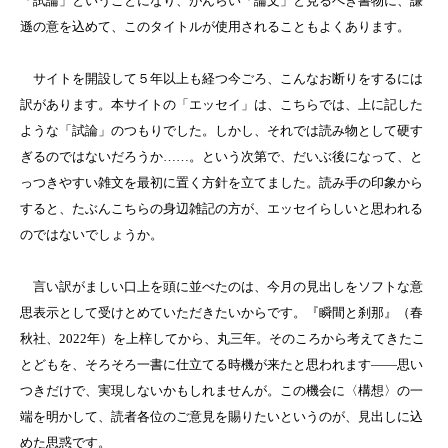
「試論」ということになり、がんらい「論文」と見るべき書物に、謙
遜の意を込めて、このタイトルが使用されることもよくあります。
サイトを開設して５年以上も経つ今ごろ、こんなお断りをするには
訳があります。本サイトの「エッセイ」は、こちらでは、上に記した
ような「試論」のつもりでした。しかし、それでは読み物として硬す
ぎるのではないだろうか
……
。という次第で、だいぶ後になって、と
っつきやすい雑文を最初に置く方針を立てました。読み手の印象から
すると、たぶんこちらの身辺雑記の方が、エッセイらしいと思われる
のではないでしょうか。
言い訳がましい口上を頭に並べたのは、今月の見出しをソフトな意
思表示として受けとめていただきたいからです。『瞬間と刹那』
（春
秋社、
2022
年）
を上梓してから、丸三年。そのころから考えてきたこ
とどもを、そろそろ一書に仕立てる時機が来たと思われます――思い
つきだけで、実現しないかもしれませんが。この機会に〈構想〉の一
端を明かして、読者各位のご意見を賜りたいというのが、見出しに込
めた思惑です。