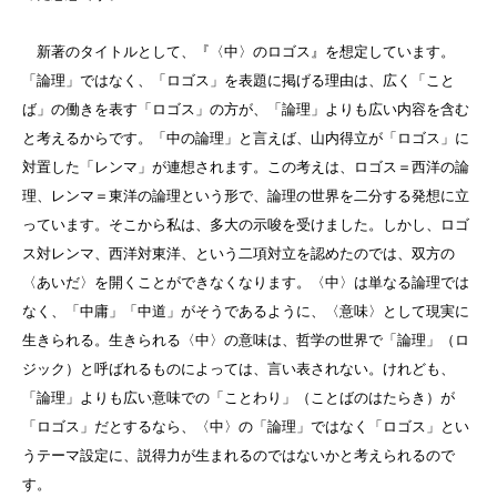
新著のタイトルとして、『〈中〉のロゴス』を想定しています。
「論理」ではなく、「ロゴス」を表題に掲げる理由は、広く「こと
ば」の働きを表す「ロゴス」の方が、「論理」よりも広い内容を含む
と考えるからです。「中の論理」と言えば、山内得立が「ロゴス」に
対置した「レンマ」が連想されます。この考えは、ロゴス＝西洋の論
理、レンマ＝東洋の論理という形で、論理の世界を二分する発想に立
っています。そこから私は、多大の示唆を受けました。しかし、ロゴ
ス対レンマ、西洋対東洋、という二項対立を認めたのでは、双方の
〈あいだ〉を開くことができなくなります。〈中〉は単なる論理では
なく、「中庸」「中道」がそうであるように、〈意味〉として現実に
生きられる。生きられる〈中〉の意味は、哲学の世界で「論理」
（ロ
ジック）
と呼ばれるものによっては、言い表されない。けれども、
「論理」よりも広い意味での「ことわり」
（ことばのはたらき）
が
「ロゴス」だとするなら、〈中〉の「論理」ではなく「ロゴス」とい
うテーマ設定に、説得力が生まれるのではないかと考えられるので
す。