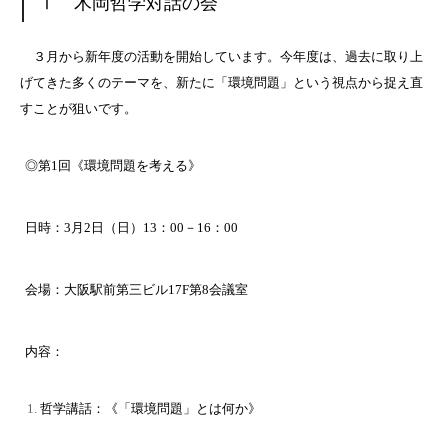
Ⅰ
木岡哲学対話の会
３月から新年度の活動を開始しています。今年度は、過去に取り上
げてきた多くのテーマを、新たに「環境問題」という視点から捉え直
すことが狙いです。
◎第
1
回《環境問題を考える》
日時：
3
月
2
日（日）
13
：
00
－
16
：
00
会場：大阪駅前第三ビル
17F
第
8
会議室
内容：
哲学講話：《「環境問題」とは何か》