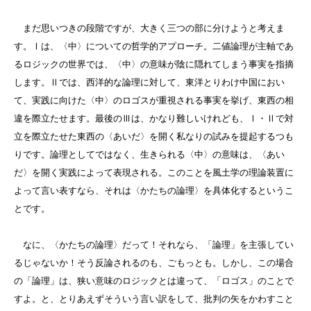
まだ思いつきの段階ですが、大きく三つの部に分けようと考えま
す。
Ⅰ
は、〈中〉についての哲学的アプローチ。二値論理が主軸であ
るロジックの世界では、〈中〉の意味が陰に隠れてしまう事実を指摘
します。
Ⅱ
では、西洋的な論理に対して、東洋とりわけ中国におい
て、実践に向けた〈中〉のロゴスが重視される事実を挙げ、東西の相
違を際立たせます。最後の
Ⅲ
は、かなり難しいけれども、
Ⅰ
・
Ⅱ
で対
立を際立たせた東西の〈あいだ〉を開く私なりの試みを提起するつも
りです。論理としてではなく、生きられる〈中〉の意味は、〈あい
だ〉を開く実践によって表現される。このことを風土学の理論装置に
よって言い表すなら、それは〈かたちの論理〉を具体化するというこ
とです。
なに、〈かたちの論理〉だって！それなら、「論理」を主張してい
るじゃないか！そう反論されるのも、ごもっとも。しかし、この場合
の「論理」は、狭い意味のロジックとは違って、「ロゴス」のことで
すよ。と、とりあえずそういう言い訳をして、批判の矢をかわすこと