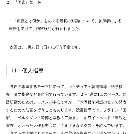
２）『国家』第一巻
「正義とは何か」をめぐる最初の対話について、参加者による
報告を受けて、内容検討が行われました。
次回は、
3
月
23
日（日）に行う予定です。
Ⅲ
個人指導
各自の希望するテーマに沿って、レクチュア・読書指導・語学指
導・論文指導などを自宅で行っています。２～
4
週に
1
回のペース。自
己研鑽のためのレッスンが中心ですが、「木岡哲学対話の会」で発表
するための助言を行うこともあります。読書指導では、プラトン『国
家』、ベルクソン『道徳と宗教の二源泉』、ホワイトヘッド『過程と
実在』といった大作を中心に、さまざまなテクストを読んでいます。
テクストの読解にとどまらず、その思想を現在にどう活かすかが、レ