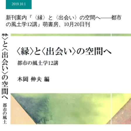
2019.10.1
新刊案内『〈縁〉と〈出会い〉の空間へ――都市
の風土学12講』萌書房、10月20日刊