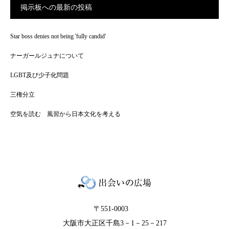
掲示板への最新の投稿
Star boss denies not being 'fully candid'
ナーガールジュナについて
LGBT及び少子化問題
三権分立
空気を読む 風習から日本文化を考える
〒551-0003
大阪市大正区千島3－1－25－217