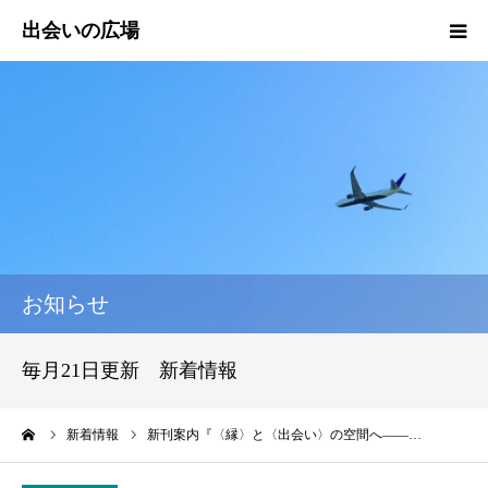
HOME
新着情報
エッセイ
活動報告
お知らせ
活動実績
毎月21日更新 新着情報
プロフィール
ーム
新着情報
新刊案内『〈縁〉と〈出会い〉の空間へ――…
出会いの広場