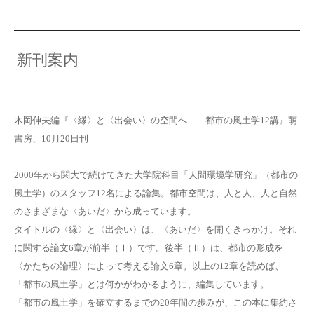
新刊案内
木岡伸夫編『〈縁〉と〈出会い〉の空間へ――都市の風土学12講』萌
書房、10月20日刊
2000年から関大で続けてきた大学院科目「人間環境学研究」（都市の
風土学）のスタッフ12名による論集。都市空間は、人と人、人と自然
のさまざまな〈あいだ〉から成っています。
タイトルの〈縁〉と〈出会い〉は、〈あいだ〉を開くきっかけ。それ
に関する論文6章が前半（Ⅰ）です。後半（Ⅱ）は、都市の形成を
〈かたちの論理〉によって考える論文6章。以上の12章を読めば、
「都市の風土学」とは何かがわかるように、編集しています。
「都市の風土学」を確立するまでの20年間の歩みが、この本に集約さ