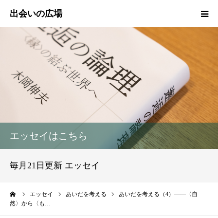
HOME
新着情報
エッセイ
活動報告
エッセイはこちら
活動実績
毎月21日更新 エッセイ
プロフィール
ーム
エッセイ
あいだを考える
あいだを考える（4）――〈自
然〉から〈も…
出会いの広場