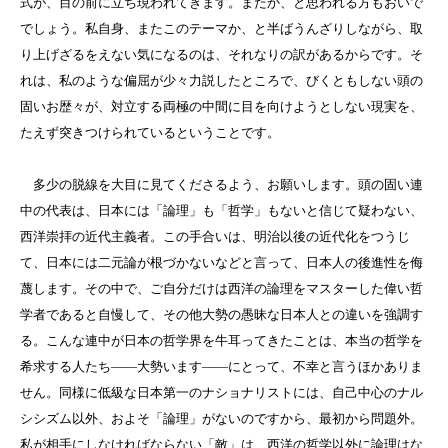
式が、目の前に立ち現われてきます。またか、と思われる方もおいで
でしょう。私自身、またこのテーマか、と半ばうんざりしながら、取
り上げざるをえない気になるのは、それなりの訳があるからです。そ
れは、私のような偏屈が少々力説したところで、びくともしない頭の
固いお歴々が、対立する両極の中間に目を向けようとしない現実を、
たえず突きつけられているということです。
多少の脱線を大目に見てくださるよう、お願いします。頭の固い連
中の代表は、日本には「論理」も「哲学」もないと信じて疑わない、
西洋崇拝の近代主義者。この手合いは、明治以後の近代化をつうじ
て、日本には二元論が根づかないなどと言って、日本人の後進性を侮
蔑します。その中で、ご自分だけは西洋の論理をマスターした偉い哲
学者であると自慢して、その他大勢の愚昧な日本人との違いを強調す
る。こんな連中が日本の哲学界を牛耳ってきたことは、本当の哲学を
希求する人たち――大勢います――にとって、不幸と言うほかありま
せん。同様に低級な日本第一のナショナリストには、自己中心のナル
シシズム以外、およそ「論理」がないのですから、最初から問題外。
私が相手にしなければならない「敵」は、西洋の哲学以外に論理はな