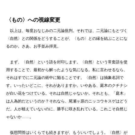
〈もの〉への視線変更
以上は、毎度おなじみの二元論批判。それでは、二元論にもとづく
〈自然〉との関係をどうすることが、〈もの〉との縁を結ぶことにな
るのか。さあ、お手並み拝見。
まず、〈自然〉という語を封印します。〈自然〉という常套語を使
用することで、最初から解ったような気になる。私に言わせるなら、
それはすでに二元論の術中に陥ることです。〈自然〉は抽象名詞で
す。いったいどこに、それがありますか。いやある、庭木のクチナシ
が白い花をつけている。それは自然じゃないか。それとも、「庭木」
は人為的だというのか？それなら、尾瀬ヶ原のニッコウキスゲはどう
だ。人が植えていないのに、勝手に咲き乱れている。これこそ自然じ
ゃないか……。
仮想問答はいくらでも続きますが、もういいでしょう。〈自然〉が