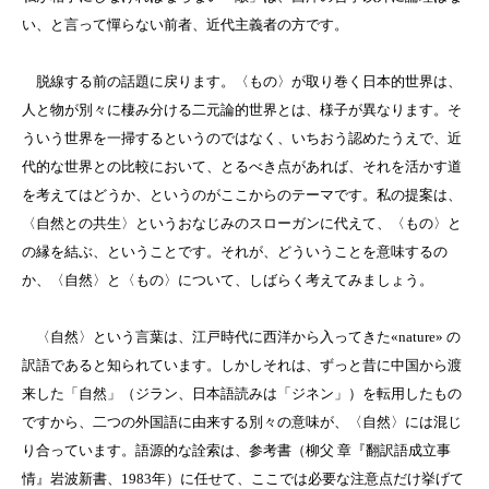
い、と言って憚らない前者、近代主義者の方です。
脱線する前の話題に戻ります。〈もの〉が取り巻く日本的世界は、
人と物が別々に棲み分ける二元論的世界とは、様子が異なります。そ
ういう世界を一掃するというのではなく、いちおう認めたうえで、近
代的な世界との比較において、とるべき点があれば、それを活かす道
を考えてはどうか、というのがここからのテーマです。私の提案は、
〈自然との共生〉というおなじみのスローガンに代えて、〈もの〉と
の縁を結ぶ、ということです。それが、どういうことを意味するの
か、〈自然〉と〈もの〉について、しばらく考えてみましょう。
〈自然〉という言葉は、江戸時代に西洋から入ってきた«nature» の
訳語であると知られています。しかしそれは、ずっと昔に中国から渡
来した「自然」（ジラン、日本語読みは「ジネン」）を転用したもの
ですから、二つの外国語に由来する別々の意味が、〈自然〉には混じ
り合っています。語源的な詮索は、参考書（柳父 章『翻訳語成立事
情』岩波新書、1983年）に任せて、ここでは必要な注意点だけ挙げて