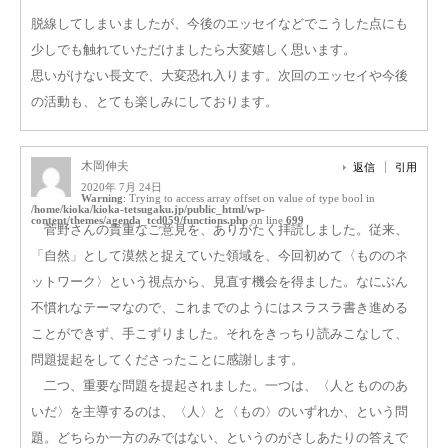
脱線してしまいましたが、今後のエッセイなどでこうした点にも
少しでも触れていただけましたら大変嬉しく思います。
思いがけない長文で、大変恐れ入ります。次回のエッセイや今後
の活動も、とても楽しみにしております。
木岡伸夫
返信
引用
2020年 7月 24日
Warning
: Trying to access array offset on value of type bool in
/home/kioka/kioka-tetsugaku.jp/public_html/wp-
content/themes/agenda_tcd059/functions.php
on line
699
菅野さんの貴重なご意見を、ありがたく拝読しました。従来、
「自然」として漠然と捉えていた領域を、今回初めて〈もののネ
ットワーク〉という視点から、見直す機会を得ました。なにぶん
不慣れなテーマなので、これまでのようにはスラスラ書き進める
ことができず、手こずりました。それをきっちり読みこなして、
問題提起をしてくださったことに感謝します。
二つ、重要な問題を提起されました。一つは、〈人ともののあ
いだ〉を主導するのは、〈人〉と〈もの〉のいずれか、という問
題。どちらか一方のみではない、というのがさしあたりの答えで