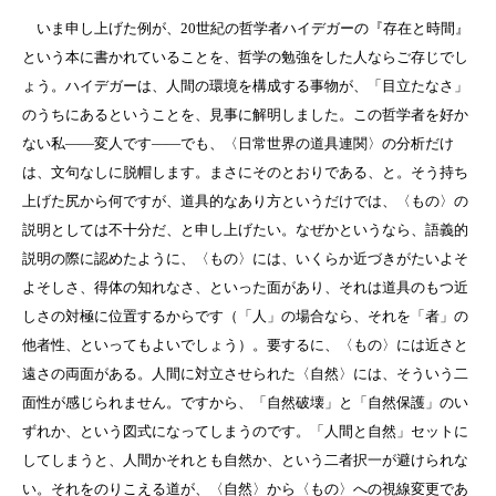
いま申し上げた例が、20世紀の哲学者ハイデガーの『存在と時間』
という本に書かれていることを、哲学の勉強をした人ならご存じでし
ょう。ハイデガーは、人間の環境を構成する事物が、「目立たなさ」
のうちにあるということを、見事に解明しました。この哲学者を好か
ない私――変人です――でも、〈日常世界の道具連関〉の分析だけ
は、文句なしに脱帽します。まさにそのとおりである、と。そう持ち
上げた尻から何ですが、道具的なあり方というだけでは、〈もの〉の
説明としては不十分だ、と申し上げたい。なぜかというなら、語義的
説明の際に認めたように、〈もの〉には、いくらか近づきがたいよそ
よそしさ、得体の知れなさ、といった面があり、それは道具のもつ近
しさの対極に位置するからです（「人」の場合なら、それを「者」の
他者性、といってもよいでしょう）。要するに、〈もの〉には近さと
遠さの両面がある。人間に対立させられた〈自然〉には、そういう二
面性が感じられません。ですから、「自然破壊」と「自然保護」のい
ずれか、という図式になってしまうのです。「人間と自然」セットに
してしまうと、人間かそれとも自然か、という二者択一が避けられな
い。それをのりこえる道が、〈自然〉から〈もの〉への視線変更であ