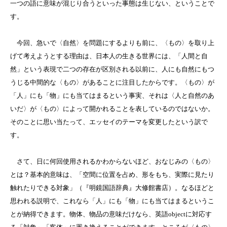
一つの語に意味が混じり合うといった事態は生じない、ということで
す。
今回、急いで〈自然〉を問題にするよりも前に、〈もの〉を取り上
げて考えようとする理由は、日本人の生きる世界には、「人間と自
然」という表現で二つの存在が区別される以前に、人にも自然にもつ
うじる中間的な〈もの〉があることに注目したからです。〈もの〉が
「人」にも「物」にも当てはまるという事実、それは〈人と自然のあ
いだ〉が〈もの〉によって開かれることを表しているのではないか。
そのことに思い当たって、エッセイのテーマを変更したという訳で
す。
さて、日に何回使用されるかわからないほど、おなじみの〈もの〉
とは？基本的意味は、「空間に位置を占め、形をもち、実際に見たり
触れたりできる対象」（『明鏡国語辞典』大修館書店）。なるほどと
思われる説明で、これなら「人」にも「物」にも当てはまるというこ
とが納得できます。物体、物品の意味だけなら、英語objectに対応す