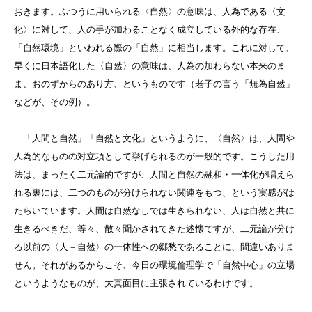
おきます。ふつうに用いられる〈自然〉の意味は、人為である〈文
化〉に対して、人の手が加わることなく成立している外的な存在、
「自然環境」といわれる際の「自然」に相当します。これに対して、
早くに日本語化した〈自然〉の意味は、人為の加わらない本来のま
ま、おのずからのあり方、というものです（老子の言う「無為自然」
などが、その例）。
「人間と自然」「自然と文化」というように、〈自然〉は、人間や
人為的なものの対立項として挙げられるのが一般的です。こうした用
法は、まったく二元論的ですが、人間と自然の融和・一体化が唱えら
れる裏には、二つのものが分けられない関連をもつ、という実感がは
たらいています。人間は自然なしでは生きられない、人は自然と共に
生きるべきだ、等々、散々聞かされてきた述懐ですが、二元論が分け
る以前の〈人－自然〉の一体性への郷愁であることに、間違いありま
せん。それがあるからこそ、今日の環境倫理学で「自然中心」の立場
というようなものが、大真面目に主張されているわけです。