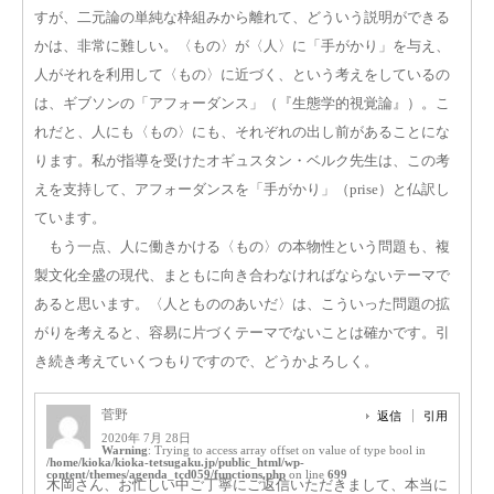
すが、二元論の単純な枠組みから離れて、どういう説明ができる
かは、非常に難しい。〈もの〉が〈人〉に「手がかり」を与え、
人がそれを利用して〈もの〉に近づく、という考えをしているの
は、ギブソンの「アフォーダンス」（『生態学的視覚論』）。こ
れだと、人にも〈もの〉にも、それぞれの出し前があることにな
ります。私が指導を受けたオギュスタン・ベルク先生は、この考
えを支持して、アフォーダンスを「手がかり」（prise）と仏訳し
ています。
もう一点、人に働きかける〈もの〉の本物性という問題も、複
製文化全盛の現代、まともに向き合わなければならないテーマで
あると思います。〈人ともののあいだ〉は、こういった問題の拡
がりを考えると、容易に片づくテーマでないことは確かです。引
き続き考えていくつもりですので、どうかよろしく。
菅野
返信
引用
2020年 7月 28日
Warning
: Trying to access array offset on value of type bool in
/home/kioka/kioka-tetsugaku.jp/public_html/wp-
content/themes/agenda_tcd059/functions.php
on line
699
木岡さん、お忙しい中ご丁寧にご返信いただきまして、本当に