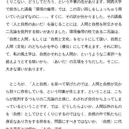
くりこない、どうしてだろう、という不審の念があります。関西大学
で担当した講義「環境の倫理」では、この言い回しをしょっちゅう用
いていたはずなのに……。すぐに、その訳が分かりました。その講義
で〈人と自然のあいだ〉を論じることには、人間と自然を対立させる
二元論を批判する狙いがありました。環境倫理の柱である二元論は、
「自然と人間」もしくは「自然と文化」をセットにして扱い、自然と
人間（文化）のどちらかを中心（優位）にして考えます。それに対し
て、私の風土学は、自然かそれとも人間か、というような二者択一を
超えようとする狙いから、〈あいだ〉の立場をうちだした。そこに、
大きな違いがあります。
ところが、「人と自然」を並べて挙げたのでは、人間と自然が元か
ら別々に存在している、という印象が生じます。ということは、こち
らが批判するつもりの二元論の土俵に、わざわざ自分から上ってしま
っているということです。では、どうしたらよいか。人間以外のもの
を〈自然〉としてひとくくりにするのではなく、自然の中で私たちに
身近なあり方をする存在を、問題にすべきではないか。〈自然〉に代
わる存在とは何か。「もの」です。