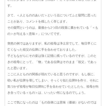
す。
さて、＜人ともののあいだ＞という点についてふと疑問に思った
ことがあり、コメントを残したく存じます。
その疑問というのは、最後から2つ目の段落に書かれている「＜も
の＞が与える＜意味＞」についてです。
突然の例ではありますが、私の祖母は浄土宗でして、毎日早くに
亡くなった祖父の位牌に手を合わせておりました。
子どもながらにその姿は強く記憶に残っているのですが、このと
きの祖母にとって、「物」である位牌はそのまま「祖父」であっ
たと思います。
ここに人とものの関係が現れていると思うのですが、もし仮に、
幼い私が位牌を壊してしまい、そっくり似た位牌Bを作り、それに
気づかず祖母が毎日位牌Bに手を合わせていたとしたら、祖母が向
き合っている＜もの＞は、いったい何になるのでしょう。
ここで気になったのは「もの自体には意味（価値）がないのでは