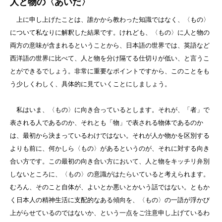
人と物の〈あいだ〉
上に申し上げたことは、誰かから教わった知識ではなく、〈もの〉
について私なりに解釈した結果です。けれども、〈もの〉に人と物の
両方の意味が含まれるということから、日本語の世界では、英語など
西洋語の世界に比べて、人と物を分け隔てる仕切りが低い、と言うこ
とができるでしょう。非常に重要なポイントですから、このことをも
う少しくわしく、具体的に見ていくことにしましょう。
私はいま、〈もの〉に向き合っているとします。それが、「者」で
表される人であるのか、それとも「物」で表される物体であるのか
は、最初から決まっているわけではない。それが人か物かを区別する
よりも前に、何かしら〈もの〉があるというのが、それに対する向き
合い方です。この最初の向き合い方において、人と物をキッチリ弁別
しないところに、〈もの〉の意識がはたらいていると考えられます。
むろん、そのこと自体が、よいとか悪いとかいう話ではない。ともか
く日本人の精神生活に支配的なある傾向を、〈もの〉の一語が浮かび
上がらせているのではないか、という一点をご注意申し上げているわ