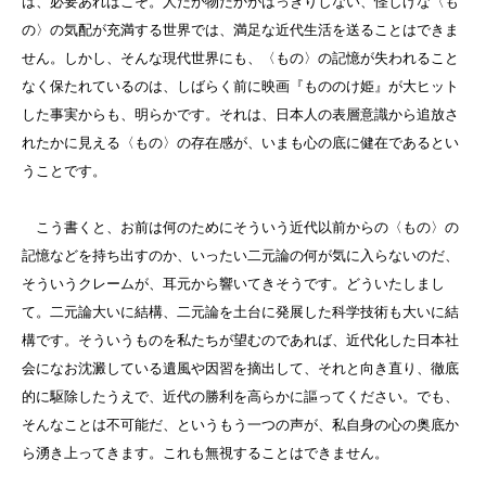
は、必要あればこそ。人だか物だかがはっきりしない、怪しげな〈も
の〉の気配が充満する世界では、満足な近代生活を送ることはできま
せん。しかし、そんな現代世界にも、〈もの〉の記憶が失われること
なく保たれているのは、しばらく前に映画『もののけ姫』が大ヒット
した事実からも、明らかです。それは、日本人の表層意識から追放さ
れたかに見える〈もの〉の存在感が、いまも心の底に健在であるとい
うことです。
こう書くと、お前は何のためにそういう近代以前からの〈もの〉の
記憶などを持ち出すのか、いったい二元論の何が気に入らないのだ、
そういうクレームが、耳元から響いてきそうです。どういたしまし
て。二元論大いに結構、二元論を土台に発展した科学技術も大いに結
構です。そういうものを私たちが望むのであれば、近代化した日本社
会になお沈澱している遺風や因習を摘出して、それと向き直り、徹底
的に駆除したうえで、近代の勝利を高らかに謳ってください。でも、
そんなことは不可能だ、というもう一つの声が、私自身の心の奥底か
ら湧き上ってきます。これも無視することはできません。