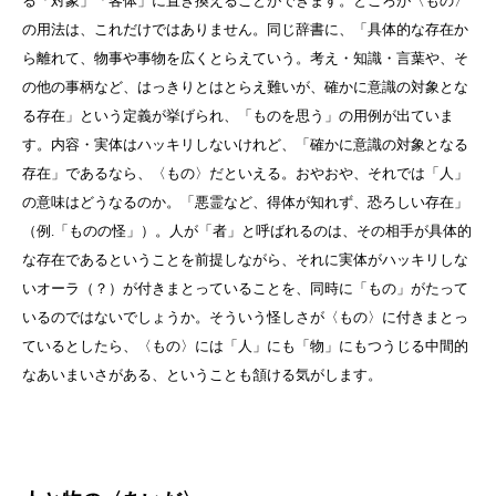
る「対象」「客体」に置き換えることができます。ところが〈もの〉
の用法は、これだけではありません。同じ辞書に、「具体的な存在か
ら離れて、物事や事物を広くとらえていう。考え・知識・言葉や、そ
の他の事柄など、はっきりとはとらえ難いが、確かに意識の対象とな
る存在」という定義が挙げられ、「ものを思う」の用例が出ていま
す。内容・実体はハッキリしないけれど、「確かに意識の対象となる
存在」であるなら、〈もの〉だといえる。おやおや、それでは「人」
の意味はどうなるのか。「悪霊など、得体が知れず、恐ろしい存在」
（例.「ものの怪」）。人が「者」と呼ばれるのは、その相手が具体的
な存在であるということを前提しながら、それに実体がハッキリしな
いオーラ（？）が付きまとっていることを、同時に「もの」がたって
いるのではないでしょうか。そういう怪しさが〈もの〉に付きまとっ
ているとしたら、〈もの〉には「人」にも「物」にもつうじる中間的
なあいまいさがある、ということも頷ける気がします。