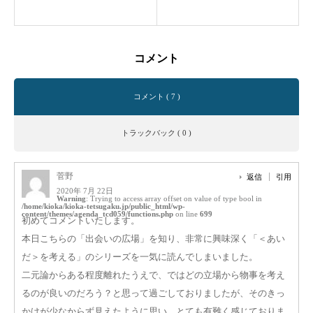
コメント
コメント ( 7 )
トラックバック ( 0 )
菅野
返信
引用
2020年 7月 22日
Warning
: Trying to access array offset on value of type bool in
/home/kioka/kioka-tetsugaku.jp/public_html/wp-
content/themes/agenda_tcd059/functions.php
on line
699
初めてコメントいたします。
本日こちらの「出会いの広場」を知り、非常に興味深く「＜あい
だ＞を考える」のシリーズを一気に読んでしまいました。
二元論からある程度離れたうえで、ではどの立場から物事を考え
るのが良いのだろう？と思って過ごしておりましたが、そのきっ
かけが少なからず見えたように思い、とても有難く感じておりま