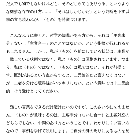
だ人でも物でもないけれども、そのどちらでもありうる、というよう
な微妙な存在の仕方……、「それはしかじかだ」という判断を下す以
前の立ち現われが、〈もの〉を特徴づけます。
こんなふうに書くと、哲学の知識がある方から、それは「主客未
分」ないし「主客合一」のことではないか、という指摘が行われるか
もしれません。しかし、私が〈もの〉を前にしている状態は、主客が
一致している状態ではなく、私と〈もの〉は区別されています。つま
り、私は〈もの〉ではなく、〈もの〉は私ではない、それが前提で
す。区別があるという点からすると、二元論的だと言えなくはない
が、二者を分ける境界線がハッキリしない、という意味では非二元論
的、そう受けとってください。
難しい言葉をできるだけ避けたいのですが、このさいやむをえませ
ん。〈もの〉が意味するのは、主客未分（ないし合一）と主客対立の
どちらでもない、中間のあり方ということです。わかりにくい言い方
なので、事例を挙げて説明します。ご自分の身の周りにあるものを見