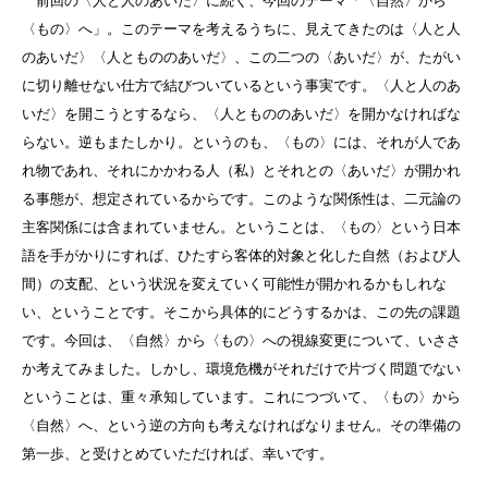
前回の〈人と人のあいだ〉に続く、今回のテーマ「〈自然〉から
〈もの〉へ」。このテーマを考えるうちに、見えてきたのは〈人と人
のあいだ〉〈人ともののあいだ〉、この二つの〈あいだ〉が、たがい
に切り離せない仕方で結びついているという事実です。〈人と人のあ
いだ〉を開こうとするなら、〈人ともののあいだ〉を開かなければな
らない。逆もまたしかり。というのも、〈もの〉には、それが人であ
れ物であれ、それにかかわる人（私）とそれとの〈あいだ〉が開かれ
る事態が、想定されているからです。このような関係性は、二元論の
主客関係には含まれていません。ということは、〈もの〉という日本
語を手がかりにすれば、ひたすら客体的対象と化した自然（および人
間）の支配、という状況を変えていく可能性が開かれるかもしれな
い、ということです。そこから具体的にどうするかは、この先の課題
です。今回は、〈自然〉から〈もの〉への視線変更について、いささ
か考えてみました。しかし、環境危機がそれだけで片づく問題でない
ということは、重々承知しています。これにつづいて、〈もの〉から
〈自然〉へ、という逆の方向も考えなければなりません。その準備の
第一歩、と受けとめていただければ、幸いです。