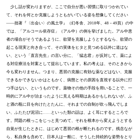
少し話が変わりますが、ここで自分が悪い習慣に取りつかれてい
て、それを何とか克服しようともがいている姿を想像してください
――拙著『〈出会い〉の風土学』（幻冬舎、2018年、48－49頁）の中
では、「アルコール依存症」（アル中）の例を挙げました。アル中患
者の場合がそうであるように、欲望を克服しようとするなら、欲望の
起こる現実と向き合って、その実体をヒタと見つめる以外に道はな
い、という「直言先生」の言い分に、「猛志君」が反対して、薬によ
る対症療法を対案として提出しています。私の考えは、そのときから
今も変わりません。つまり、悪習の克服に有効な薬などはない、克服
できるかできないかはともかく、病態とその原因を直視する以外に打
つ手はない、というものです。薬物その他の手段を用いることで、一
時的にアル中が治まったように見える時期はあるかもしれないが、ふ
と酒の瓶に目を向けたとたんに、それまでの自制が吹っ飛んでしま
い、ふたたび泥沼に……といった類の話は、よく耳にするところで
す。問題の根っこをじっと見つめて、それを根本から変えようとする
自覚が生じたときに、はじめて悪習の根が断たれるのです。残念なが
ら、私自身も含めて、日本人は一般に、そうした持続的な姿勢をとり