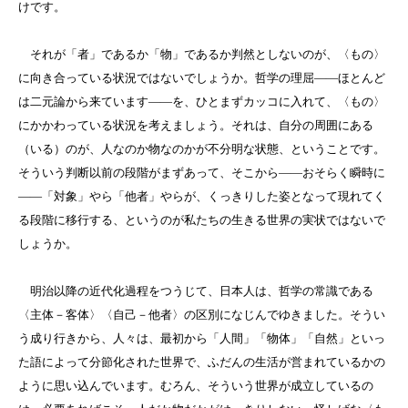
けです。
それが「者」であるか「物」であるか判然としないのが、〈もの〉
に向き合っている状況ではないでしょうか。哲学の理屈――ほとんど
は二元論から来ています――を、ひとまずカッコに入れて、〈もの〉
にかかわっている状況を考えましょう。それは、自分の周囲にある
（いる）のが、人なのか物なのかが不分明な状態、ということです。
そういう判断以前の段階がまずあって、そこから――おそらく瞬時に
――「対象」やら「他者」やらが、くっきりした姿となって現れてく
る段階に移行する、というのが私たちの生きる世界の実状ではないで
しょうか。
明治以降の近代化過程をつうじて、日本人は、哲学の常識である
〈主体－客体〉〈自己－他者〉の区別になじんでゆきました。そうい
う成り行きから、人々は、最初から「人間」「物体」「自然」といっ
た語によって分節化された世界で、ふだんの生活が営まれているかの
ように思い込んでいます。むろん、そういう世界が成立しているの