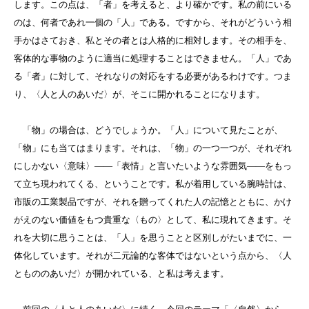
します。この点は、「者」を考えると、より確かです。私の前にいる
のは、何者であれ一個の「人」である。ですから、それがどういう相
手かはさておき、私とその者とは人格的に相対します。その相手を、
客体的な事物のように適当に処理することはできません。「人」であ
る「者」に対して、それなりの対応をする必要があるわけです。つま
り、〈人と人のあいだ〉が、そこに開かれることになります。
「物」の場合は、どうでしょうか。「人」について見たことが、
「物」にも当てはまります。それは、「物」の一つ一つが、それぞれ
にしかない〈意味〉――「表情」と言いたいような雰囲気――をもっ
て立ち現われてくる、ということです。私が着用している腕時計は、
市販の工業製品ですが、それを贈ってくれた人の記憶とともに、かけ
がえのない価値をもつ貴重な〈もの〉として、私に現れてきます。そ
れを大切に思うことは、「人」を思うことと区別しがたいまでに、一
体化しています。それが二元論的な客体ではないという点から、〈人
ともののあいだ〉が開かれている、と私は考えます。