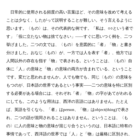
日常的に使用される頻度の高い言葉ほど、その意味を改めて考える
ことは少なく、したがって説明することが難しい。そう言えるように
思います。〈もの〉は、その代表的な例です。「私は、○○という者で
す」「役に立たない物は捨てなさい」――すぐに思いつく例を、二つ
挙げました。二つの文では、〈もの〉を意図的に「者」「物」と書き
分けました。おなじ〈もの〉が、一方では人を表す「者」、他方では
人間以外の存在を指す「物」で表される。ということは、〈もの〉自
体に「人」の意味と「物」の意味の両方が含まれている、ということ
です。変だと思われませんか。人でも物でも、同じ〈もの〉の意味を
もつのが、日本語の世界であるという事実――二つの意味を特に区別
する必要がある場合には、それぞれ「者」「物」の字があてがわれる
にしても。このような用法は、西洋の言語にはありません。たとえ
ば、英語を引くなら、「者」はperson、「物」はobject(thing)で表さ
れ、二つの語が混同されることはありません。ということは、〈も
の〉に人の意味と物の意味が混じり合うというのは、日本語に特有の
事情であって、西洋語の世界では「人」と「物」は厳格に区別され、