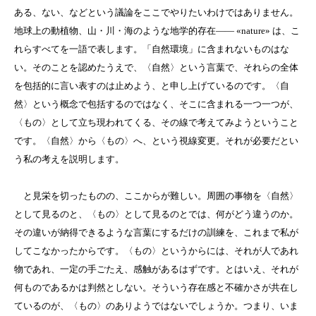
ある、ない、などという議論をここでやりたいわけではありません。
地球上の動植物、山・川・海のような地学的存在―― «nature» は、こ
れらすべてを一語で表します。「自然環境」に含まれないものはな
い。そのことを認めたうえで、〈自然〉という言葉で、それらの全体
を包括的に言い表すのは止めよう、と申し上げているのです。〈自
然〉という概念で包括するのではなく、そこに含まれる一つ一つが、
〈もの〉として立ち現われてくる、その線で考えてみようということ
です。〈自然〉から〈もの〉へ、という視線変更。それが必要だとい
う私の考えを説明します。
と見栄を切ったものの、ここからが難しい。周囲の事物を〈自然〉
として見るのと、〈もの〉として見るのとでは、何がどう違うのか。
その違いが納得できるような言葉にするだけの訓練を、これまで私が
してこなかったからです。〈もの〉というからには、それが人であれ
物であれ、一定の手ごたえ、感触があるはずです。とはいえ、それが
何ものであるかは判然としない。そういう存在感と不確かさが共在し
ているのが、〈もの〉のありようではないでしょうか。つまり、いま