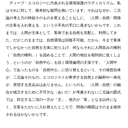
ディープ・エコロジーに代表される環境保護のラディカリズム。私
はそれに対して、根本的な疑問を抱いています。それはなぜか。二元
論の考え方の枠組そのものを変えることなしに、〈人間－自然〉関係
の主客を入れ替える、という小手先の手口に過ぎないからです。これ
までは、人間が主体として、客体である自然を支配し、利用してき
た。だがこのままでは、自然環境は回復不可能。だから、今まで客体
でしかなかった自然を主体に祀り上げ、何ならそれに人間並みの権利
（「自然の権利」）を認めることで、人間の地位を相対的に低くしよ
う、というのが「自然中心」を説く環境倫理の主張です。「人間中
心」であったものを「自然中心」に切り替えるという、その発想自体
が、二元論そのもの。エコロジストが希求する自然との融和や一体化
が、実現する見込みはありません。というのも、〈人間－自然〉の融
合が成立するために不可欠な〈あいだ〉が考慮されない二元論の図式
では、対立する二項の一方が「主」、他方が「客」となる以外にな
く、主客をたがいに入れ替えたところで、関係の構図はそのまま維持
されるほかないからです。