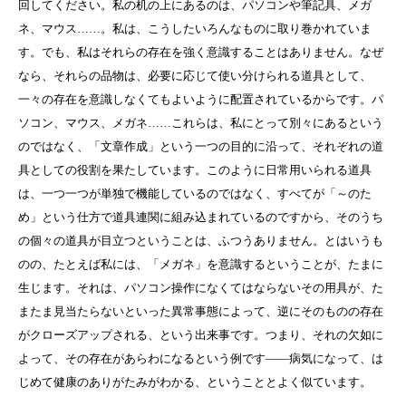
回してください。私の机の上にあるのは、パソコンや筆記具、メガ
ネ、マウス……。私は、こうしたいろんなものに取り巻かれていま
す。でも、私はそれらの存在を強く意識することはありません。なぜ
なら、それらの品物は、必要に応じて使い分けられる道具として、
一々の存在を意識しなくてもよいように配置されているからです。パ
ソコン、マウス、メガネ……これらは、私にとって別々にあるという
のではなく、「文章作成」という一つの目的に沿って、それぞれの道
具としての役割を果たしています。このように日常用いられる道具
は、一つ一つが単独で機能しているのではなく、すべてが「～のた
め」という仕方で道具連関に組み込まれているのですから、そのうち
の個々の道具が目立つということは、ふつうありません。とはいうも
のの、たとえば私には、「メガネ」を意識するということが、たまに
生じます。それは、パソコン操作になくてはならないその用具が、た
またま見当たらないといった異常事態によって、逆にそのものの存在
がクローズアップされる、という出来事です。つまり、それの欠如に
よって、その存在があらわになるという例です――病気になって、は
じめて健康のありがたみがわかる、ということとよく似ています。